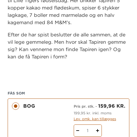
til Lille Tigers fødselsdag. Her drikker Tapiren 5
kopper kakao med flødeskum, spiser 6 stykker
lagkage, 7 boller med marmelade og en halv
kagemand med 84 M&M's.
Efter de har spist beslutter de alle sammen, at de
vil lege gemmeleg. Men hvor skal Tapiren gemme
sig? Kan vennerne mon finde Tapiren igen? Og
kan de få Tapiren i form?
FÅS SOM
BOG
159,96 KR.
Pris pr. stk.
-
199,95 kr. inkl. moms
Lev. omk. kan tillægges
1