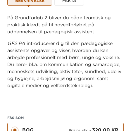
BESKRIVELSE
FAKTA
På Grundforløb 2 bliver du både teoretisk og
praktisk klædt på til hovedforløbet på
uddannelsen til pædagogisk assistent.
GF2 PA
introducerer dig til den pædagogiske
assistents opgaver og viser, hvordan du kan
arbejde professionelt med børn, unge og voksne.
Du lærer bl.a. om kommunikation og samarbejde,
menneskets udvikling, aktiviteter, sundhed, udeliv
og hygiejne, arbejdsmiljø og ergonomi samt
digitale medier og velfærdsteknologi.
Bogen giver dig masser af forslag til, hvordan du
kan bruge din nye viden, når du møder børn, unge
og voksne i ude i praksis. Du lærer fx at
planlægge aktiviteter, håndtere konflikter og
FÅS SOM
dokumentere dit arbejde og at samarbejde med
BOG
320,00 KR.
Pris pr. stk.
-