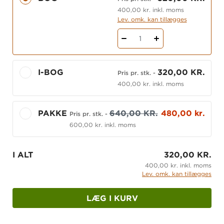
kolleger og forældre.
400,00 kr. inkl. moms
Lev. omk. kan tillægges
Når du fortsætter på hovedforløbet, bygger du
videre på indholdet fra denne bog.
1
I-BOG
320,00 KR.
Pris pr. stk.
-
400,00 kr. inkl. moms
PAKKE
640,00 KR.
480,00 kr.
Pris pr. stk.
-
600,00 kr. inkl. moms
I ALT
320,00 KR.
400,00 kr. inkl. moms
Lev. omk. kan tillægges
LÆG I KURV