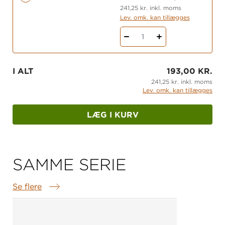
Men så ringer det på døren …
241,25 kr. inkl. moms
Lev. omk. kan tillægges
1
I ALT
193,00 KR.
241,25 kr. inkl. moms
Lev. omk. kan tillægges
LÆG I KURV
SAMME SERIE
Se flere
Samme serie