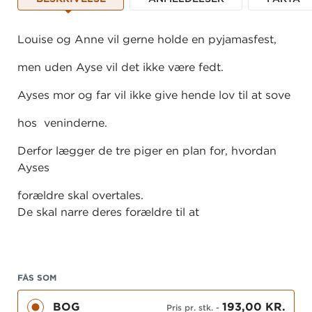
Louise og Anne vil gerne holde en pyjamasfest,
men uden Ayse vil det ikke være fedt.
Ayses mor og far vil ikke give hende lov til at sove
hos veninderne.
Derfor lægger de tre piger en plan for, hvordan
Ayses
forældre skal overtales.
De skal narre deres forældre til at
lære hinanden at kende.
Men forældrene dummer sig, og
FÅS SOM
planen er lige ved at gå i vasken.
BOG
193,00 KR.
Pris pr. stk.
-