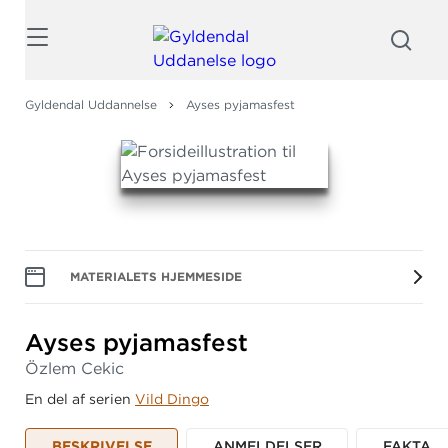
Søg
Gyldendal Uddannelse
Ayses pyjamasfest
MATERIALETS HJEMMESIDE
Ayses pyjamasfest
Özlem Cekic
En del af serien
Vild Dingo
BESKRIVELSE
ANMELDELSER
FAKTA