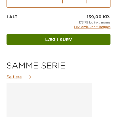
I ALT
139,00 KR.
173,75 kr. inkl. moms
Lev. omk. kan tillægges
LÆG I KURV
SAMME SERIE
Se flere
Samme serie