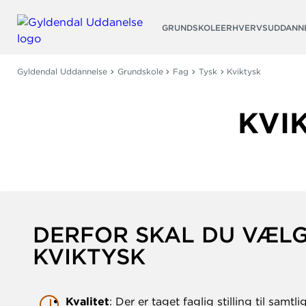
Søg
GRUNDSKOLE
ERHVERVSUDDANN
Gyldendal Uddannelse
Grundskole
Fag
Tysk
Kviktysk
KVI
DERFOR SKAL DU VÆL
KVIKTYSK
Kvalitet
: Der er taget faglig stilling til samtl