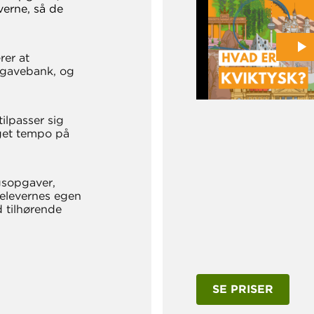
verne, så de
rer at
pgavebank, og
ilpasser sig
eget tempo på
gsopgaver,
elevernes egen
 tilhørende
SE PRISER