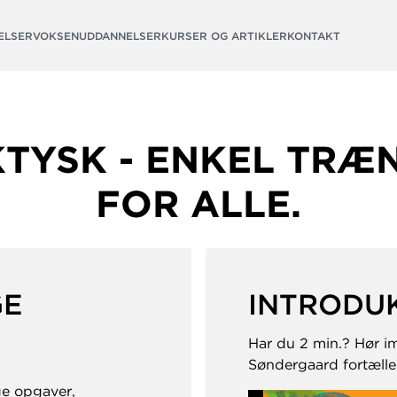
ELSER
VOKSENUDDANNELSER
KURSER OG ARTIKLER
KONTAKT
KTYSK - ENKEL TRÆN
FOR ALLE.
GE
INTRODUK
Har du 2 min.? Hør i
Søndergaard fortælle
ige opgaver,