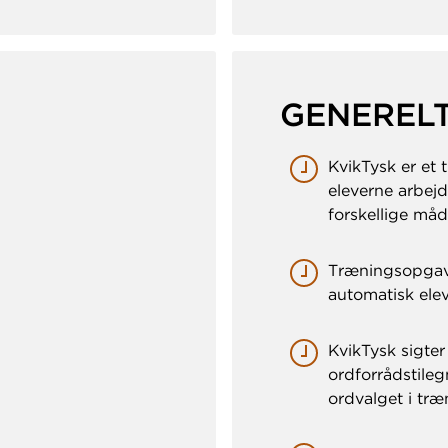
GENERELT
KvikTysk er et t
eleverne arbej
forskellige måd
Træningsopgave
automatisk ele
KvikTysk sigte
ordforrådstileg
ordvalget i tr