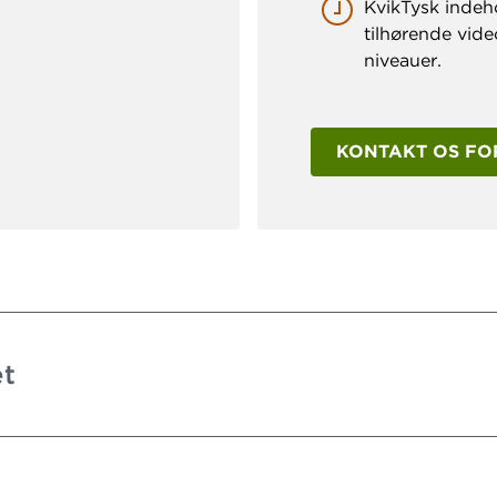
KvikTysk indeh
tilhørende vid
niveauer.
KONTAKT OS FO
et