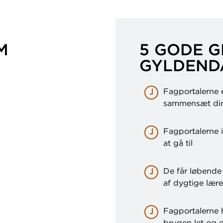
M
5 GODE G
GYLDEND
Fagportalerne e
sammensæt din
Fagportalerne in
at gå til
De får løbende t
af dygtige lære
Fagportalerne h
brugen let og o