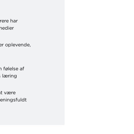
rere har
medier
er oplevende,
 følelse af
s læring
 at være
eningsfuldt