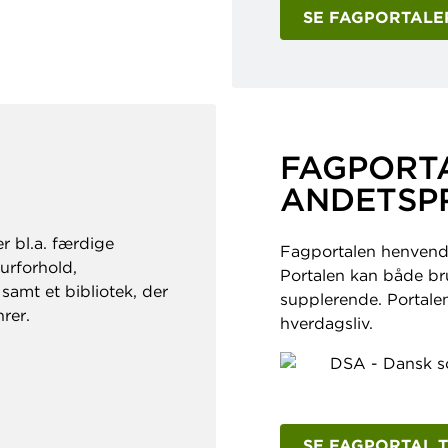
SE FAGPORTALER
FAGPORTA
ANDETSP
r bl.a. færdige
Fagportalen henvender 
urforhold,
Portalen kan både br
amt et bibliotek, der
supplerende. Portale
rer.
hverdagsliv.
SE FAGPORTAL 