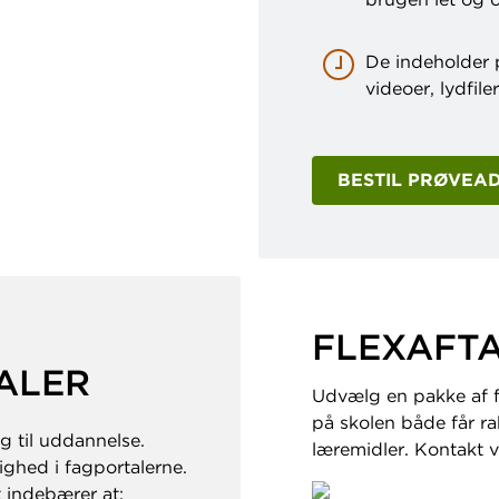
De indeholder 
videoer, lydfile
BESTIL PRØVEA
FLEXAFTAL
ALER
Udvælg en pakke af fa
på skolen både får rab
g til uddannelse.
læremidler. Kontakt 
ighed i fagportalerne.
 indebærer at: