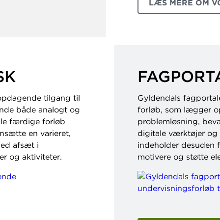
LÆS MERE OM V
SK
FAGPORTA
opdagende tilgang til
Gyldendals fagportale
ende både analogt og
forløb, som lægger op
lle færdige forløb
problemløsning, bevæ
sætte en varieret,
digitale værktøjer o
ed afsæt i
indeholder desuden fa
er og aktiviteter.
motivere og støtte ele