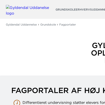
Søg
GRUNDSKOLE
ERHVERVSUDDANN
Gyldendal Uddannelse
Grundskole
Fagportaler
GY
OP
FAGPORTALER AF HØJ 
Differentieret undervisning støtter elevers for