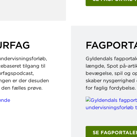
URFAG
FAGPORTA
undervisningsforløb,
Gyldendals fagportaler
baseret tilgang til
længde, Spot på-artik
urfagspodcast,
bevægelse, spil og op
lingen er der desuden
skaber nysgerrighed 
d den fælles prøve.
for faglig fordybelse.
SE FAGPORTALER