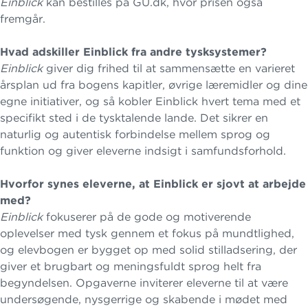
Einblick
kan bestilles på GU.dk, hvor prisen også
fremgår.
Hvad adskiller Einblick fra andre tysksystemer?
Einblick
giver dig frihed til at sammensætte en varieret
årsplan ud fra bogens kapitler, øvrige læremidler og dine
egne initiativer, og så kobler Einblick hvert tema med et
specifikt sted i de tysktalende lande. Det sikrer en
naturlig og autentisk forbindelse mellem sprog og
funktion og giver eleverne indsigt i samfundsforhold.
Hvorfor synes eleverne, at Einblick er sjovt at arbejde
med?
Einblick
fokuserer på de gode og motiverende
oplevelser med tysk gennem et fokus på mundtlighed,
og elevbogen er bygget op med solid stilladsering, der
giver et brugbart og meningsfuldt sprog helt fra
begyndelsen. Opgaverne inviterer eleverne til at være
undersøgende, nysgerrige og skabende i mødet med