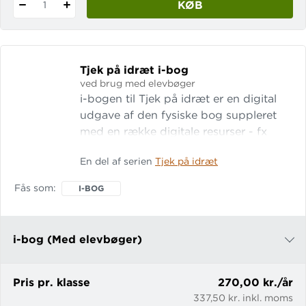
KØB
1
Tjek på idræt i-bog
ved brug med elevbøger
i-bogen til Tjek på idræt er en digital
udgave af den fysiske bog suppleret
med en række digitale resurser - fx
videoer og i-ark. I-bogen er tænkt
En del af serien
Tjek på idræt
brugt sammen med den fysiske bog
og giver læreren mulighed for at
Fås som
I-BOG
supplere arbejdet med bøgerne med
en meningsfuld brug af iwb og pc.
i-bog (Med elevbøger)
i-bog (Uden elevbøger)
Pris pr. klasse
270,00 kr./år
337,50 kr. inkl. moms