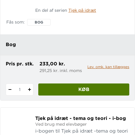
områder. Se et uddrag af bogen her.
En del af serien
Tjek på idræt
Første del af bogen indeholder 12
tematekster. Anden del indeholder
Fås som
BOG
teori om krop og træning.
Bog
Pris pr. stk.
233,00 kr.
Lev. omk. kan tillægges
291,25 kr. inkl. moms
KØB
1
Tjek på idræt - tema og teori - i-bog
Ved brug med elevbøger
i-bogen til Tjek på idræt -tema og teori