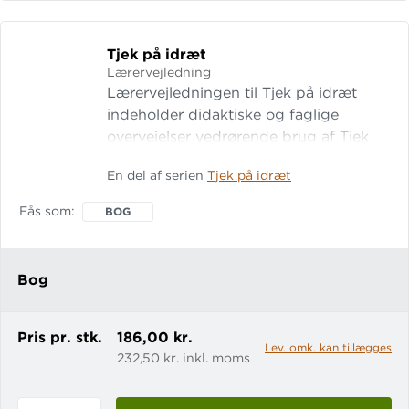
PÅ
IDRÆT
-
Tjek på idræt
TEMA
Lærervejledning
OG
Lærervejledningen til Tjek på idræt
TEORI
indeholder didaktiske og faglige
-
overvejelser vedrørende brug af Tjek
I-
på idræt. Med lærervejledningen får
En del af serien
Tjek på idræt
BOG
man: fagligt baggrundsstof til hvert af
indholdsområderne fagligt
Fås som
BOG
baggrundsstof til hvert af værktøjerne
overblik over sammenhængen mellem
vurderingskiterierne og ove
Bog
Pris pr. stk.
186,00 kr.
Lev. omk. kan tillægges
232,50 kr. inkl. moms