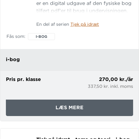
er en digital udgave af den fysiske bog
tilført pdf'er til brug i undervisningen.
Tjek på idræt – tema og teori er en
En del af serien
Tjek på idræt
idrætsteoribog til 8. og 9. klasse.
Bogen er på 128 sider og er inddelt i to
Fås som
I-BOG
områder. Første del af bogen
indeholder 12 tematekster. Anden del
indeholder teori om krop og træning.
i-bog
Pris pr. klasse
270,00 kr./år
337,50 kr. inkl. moms
OM
LÆS MERE
TJEK
PÅ
IDRÆT
-