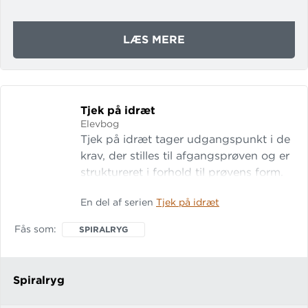
OM
LÆS MERE
TJEK
PÅ
IDRÆT
I-
Tjek på idræt
BOG
Elevbog
Tjek på idræt tager udgangspunkt i de
krav, der stilles til afgangsprøven og er
struktureret i forhold til prøvens form.
Materialet indeholder bl.a. konkrete
En del af serien
Tjek på idræt
forslag til, hvordan eleverne kan
arbejde med og vise forståelse for de
Fås som
SPIRALRYG
seks prøverelevante indholdsområder -
redskabsaktiviteter, boldbasis og
boldspil, dans og udtryk, kropsbasis,
Spiralryg
løb, spring og kast samt fysisk træning.