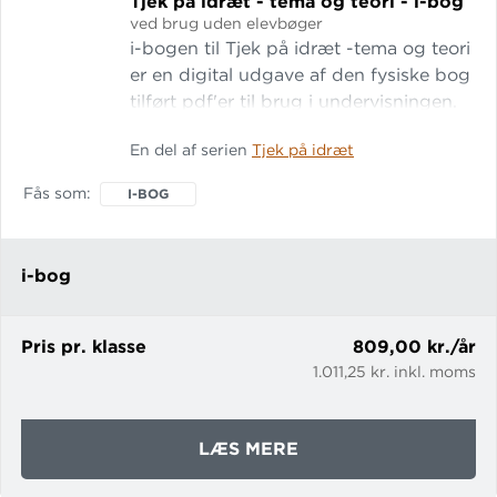
Tjek på idræt - tema og teori - i-bog
TEMA
ved brug uden elevbøger
OG
i-bogen til Tjek på idræt -tema og teori
TEORI
er en digital udgave af den fysiske bog
-
tilført pdf'er til brug i undervisningen.
I-
Tjek på idræt – tema og teori er en
En del af serien
Tjek på idræt
BOG
idrætsteoribog til 8. og 9. klasse.
Bogen er på 128 sider og er inddelt i to
Fås som
I-BOG
områder. Første del af bogen
indeholder 12 tematekster. Anden del
indeholder teori om krop og træning.
i-bog
Bogen er
Pris pr. klasse
809,00 kr./år
1.011,25 kr. inkl. moms
OM
LÆS MERE
TJEK