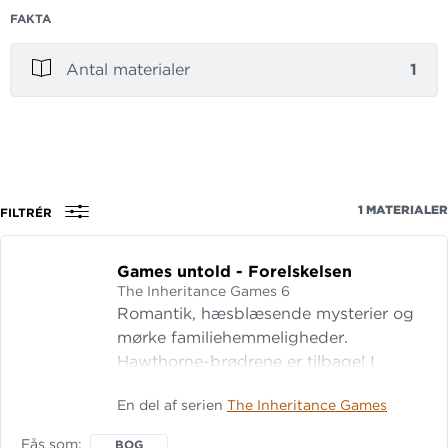
FAKTA
Antal materialer
1
1
MATERIALER
FILTRÉR
Games untold - Forelskelsen
The Inheritance Games 6
Romantik, hæsblæsende mysterier og
mørke familiehemmeligheder.
Hawthorne-brødrene er tilbage! I
Games Untold får alle fans af
En del af serien
The Inheritance Games
Inheritance Games-serien endelig det,
de så længe har ønsket sig: Synsvinkler
Fås som
BOG