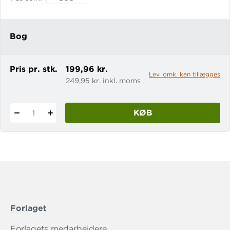
fra alle Hawthorne-brødrene. Fire
brødre med et ubrydeligt bånd, der
kun bliver forstærket af den familie, de
Bog
selv har valgt. I et hus, der altid er lev
Pris pr. stk.
199,96 kr.
Lev. omk. kan tillægges
249,95 kr. inkl. moms
KØB
1
Forlaget
Forlagets medarbejdere