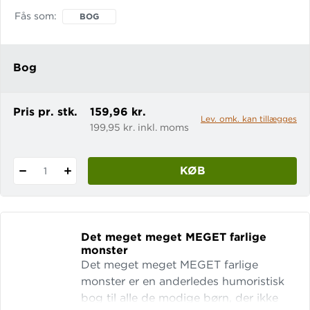
opdage helt nye sider af sig selv.
Fås som
BOG
Bogen er en selvstændig fortsættelse
til den prisbelønnede Veronika lyder
som harmonika. Mor kalder Karl for
Bog
skat. Den nye pige i klassen kalder ham
for idiot. O
Pris pr. stk.
159,96 kr.
Lev. omk. kan tillægges
199,95 kr. inkl. moms
KØB
1
Det meget meget MEGET farlige
monster
Det meget meget MEGET farlige
monster er en anderledes humoristisk
bog til alle de modige børn, der ikke