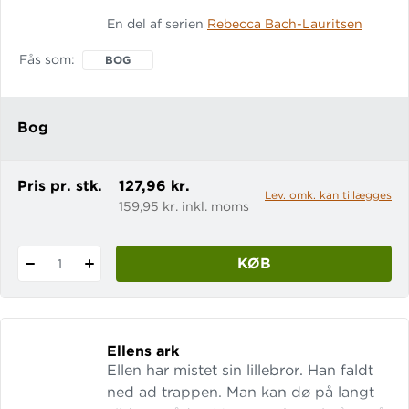
frygter noget som helst – måske lige
En del af serien
Rebecca Bach-Lauritsen
bortset fra monstret under sengen. Det
meget meget MEGET farlige monster
Fås som
BOG
er – i hvert fald når man spørger det
selv – meget meget MEGET farligt.
Desværre er drengen bare ikke rigtigt
Bog
bange for det, heller ikke selvom det
viser sin store mund og sine ska
Pris pr. stk.
127,96 kr.
Lev. omk. kan tillægges
159,95 kr. inkl. moms
KØB
1
Ellens ark
Ellen har mistet sin lillebror. Han faldt
ned ad trappen. Man kan dø på langt