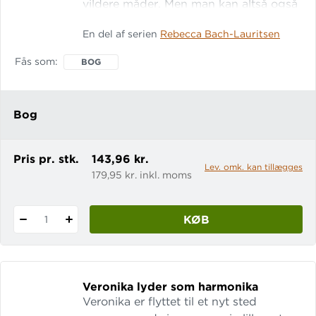
vildere måder. Men man kan altså også
dø helt hverdagsagtigt. Man dør lige
En del af serien
Rebecca Bach-Lauritsen
meget af den grund. Ellen kom hjem
fra skole og så David ligge i entréen.
Fås som
BOG
Hovedet var drejet mærkeligt, og der
flød blod ud af øret. Det er første
gang, Ellen skal forholde sig til noget
Bog
så voldsomt. Davids blod flød i lige
linjer mellem fliserne, men sorgen
flyder ikke i lige linj
Pris pr. stk.
143,96 kr.
Lev. omk. kan tillægges
179,95 kr. inkl. moms
KØB
1
Veronika lyder som harmonika
Veronika er flyttet til et nyt sted