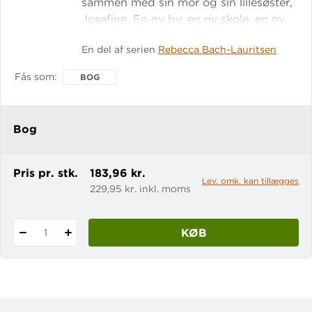
sammen med sin mor og sin lillesøster,
Josefine. En ny by, en ny skole, en ny
flok idiotiske klassekammerater. Det er
En del af serien
Rebecca Bach-Lauritsen
ikke første gang, og Veronika ved, at
det heller ikke er sidste. For mor vil få
Fås som
BOG
en ny kæreste, og Josefine vil få en ny
veninde, men Veronika har bare fået
nok. Bogen er illustreret af Stian Hole.
Bog
Veronika
Pris pr. stk.
183,96 kr.
Lev. omk. kan tillægges
229,95 kr. inkl. moms
KØB
1