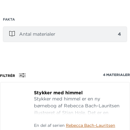
FAKTA
Antal materialer
4
4
MATERIALER
FILTRÉR
Stykker med himmel
Stykker med himmel er en ny
børnebog af Rebecca Bach-Lauritsen
illustreret af Stian Hole. Det er en
poetisk og fortættet fortælling om at
En del af serien
Rebecca Bach-Lauritsen
miste sit faste holdepunkt og samtidig