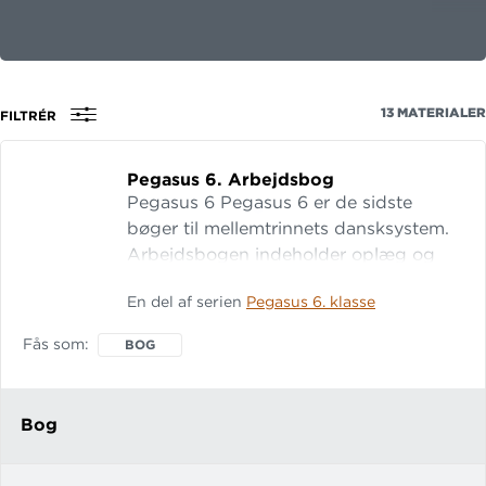
13
MATERIALER
FILTRÉR
Pegasus 6.
Arbejdsbog
Pegasus 6 Pegasus 6 er de sidste
bøger til mellemtrinnets dansksystem.
Arbejdsbogen indeholder oplæg og
opgaver til læsebogens mange tekster
En del af serien
Pegasus 6. klasse
og temaer. Spørgsmålene lægger op til
reflektion, analyse og fortolkning, der
Fås som
BOG
er grundige før-du-læser-opgaver,
systematisk genrearbejde og
sprogopgaver, der styrker elevernes
Bog
sproglige opmærksomhed. I P