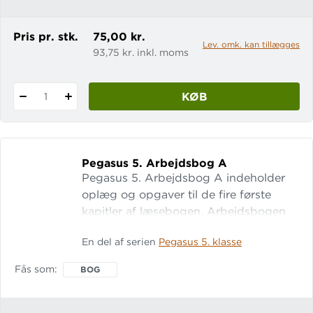
arbejdet med i Pegasus.
Pris pr. stk.
75,00 kr.
Lev. omk. kan tillægges
93,75 kr. inkl. moms
KØB
1
Pegasus 5.
Arbejdsbog A
Pegasus 5. Arbejdsbog A indeholder
oplæg og opgaver til de fire første
kapitler af læsebogen. Arbejdsbogen
er elevens lærings- og logbog, som
En del af serien
Pegasus 5. klasse
binder læsebogens tekster sammen.
Sigtet er, at arbejde systematisk med
Fås som
BOG
litterære begreber og genrekendskab,
samtidig med at der er plads til
elevernes egne refleksioner.