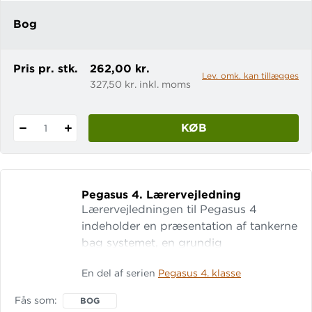
appellere
Bog
Pris pr. stk.
262,00 kr.
Lev. omk. kan tillægges
327,50 kr. inkl. moms
KØB
1
Pegasus 4.
Lærervejledning
Lærervejledningen til Pegasus 4
indeholder en præsentation af tankerne
bag systemet, en grundig
inspirationstekst til alle læsebogens
En del af serien
Pegasus 4. klasse
kapitler, samt side-for-side-vejledning
til Arbejdsbog A og B. Bagerst i
Fås som
BOG
lærervejledningen findes Før-du-læser-