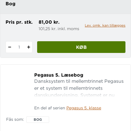
Bog
Pris pr. stk.
81,00 kr.
Lev. omk. kan tillægges
101,25 kr. inkl. moms
KØB
1
Pegasus 5.
Læsebog
Dansksystem til mellemtrinnet Pegasus
er et system til mellemtrinnets
danskundervisning. Systemet er nu
komplet fra 3.-6. klasse.
En del af serien
Pegasus 5. klasse
Mellemtrinssystemet har fokus på
læsevenlige tekster, historiske
Fås som
BOG
fortællinger og vedkommende temaer.
Pegasus til 5. klasse Pegasus 5 er en