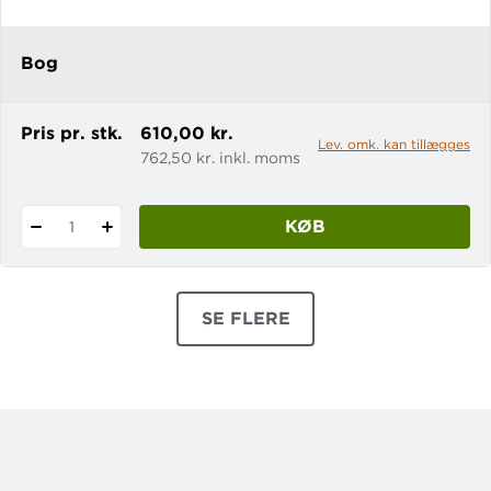
opgaver til en række af læsebogens
tekster, der med fordel kan anvendes
Bog
til elever med læsevanskeligheder og
andre, der har brug for en introduktion
ti
Pris pr. stk.
610,00 kr.
Lev. omk. kan tillægges
762,50 kr. inkl. moms
KØB
1
SE FLERE
PRODUKTER