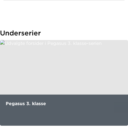
Pegasus på tværs
Kopimappen
Pegasus på tværs 3 og 4
har fire
tværfaglige forløb med afsæt i udvalgte kapitler fra
læsebogen. To fag spiller sammen om et emne - fx
Underserier
kristendomskundskab og dansk i et forløb om
skabelse, eller dansk og natur/teknik i et forløb om
vikingetiden.
Pegasus 3. klasse