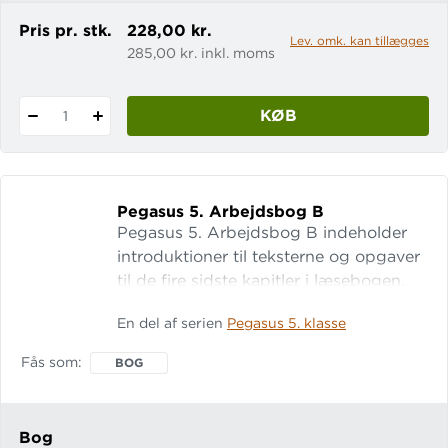
Pris pr. stk.
228,00 kr.
Lev. omk. kan tillægges
285,00 kr. inkl. moms
KØB
1
Pegasus 5.
Arbejdsbog B
Pegasus 5. Arbejdsbog B indeholder
introduktioner til teksterne og opgaver
til de fire sidste kapitler i læsebogen.
Gennem kreative og variede opgaver
En del af serien
Pegasus 5. klasse
bindes læsebogens tekster sammen og
gør læsningen meningsfuld for
Fås som
BOG
eleverne. Bagerst i bogen er et
minileksikon, der indeholder alle de
danskfagelige begreber, eleverne har
Bog