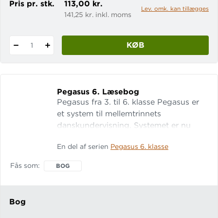
Pris pr. stk.
113,00 kr.
Lev. omk. kan tillægges
141,25 kr. inkl. moms
KØB
1
Pegasus 6.
Læsebog
Pegasus fra 3. til 6. klasse Pegasus er
et system til mellemtrinnets
danskundervisning. Systemet er nu
komplet fra 3.-6. klasse.
En del af serien
Pegasus 6. klasse
Mellemtrinssystemet har fokus på
læsevenlige tekster, historiske
Fås som
BOG
fortællinger og vedkommende temaer.
Pegasus til 6. klasse Pegasus 6 er en
appellerende og gennemillustreret
Bog
læsebog. T