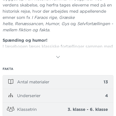
verdens skabelse, og herfra tages eleverne med på en
historisk rejse, hvor der arbejdes med appellerende
emner som fx
I Faraos rige, Græske
helte, Renæssancen, Humor, Gys
og
Selvfortællingen -
mellem fiktion og fakta
.
Spænding og humor!
I læsebogen læses klassiske fortællinger sammen med
helt moderne børnelitteratur. Teksterne i
Pegasus
er
nøje udvalgt, så de passer til elevernes læseniveau og
danner grundlag for gode læseoplevelser. Teksterne
FAKTA
har umiddelbar appel, og er fyldt med spænding og
humor.
Antal materialer
13
Systematisk arbejde med plads til refleksion
Arbejdsbøgerne er elevens lærings- og logbøger.
Underserier
4
Sigtet er at arbejde systematisk med litterære
begreber, samtidig med at der er plads til elevernes
Klassetrin
3. klasse - 6. klasse
egne refleksioner.