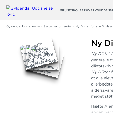
Søg
GRUNDSKOLE
ERHVERVSUDDANN
Gyldendal Uddannelse
Systemer og serier
Ny Diktat for alle 5. klas
Ny Di
Ny Diktat f
generelle t
diktatskriv
Ny Diktat f
at alle ele
allerbedste
alderssvar
meget støt
Hæfte A an
anden halv