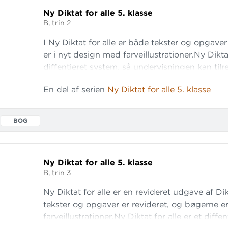
Ny Diktat for alle 5.
klasse
B, trin 2
I Ny Diktat for alle er både tekster og opgave
er i nyt design med farveillustrationer.Ny Diktat
diffentieret system, så undervisningen kan til
rammer alle elevers standpunkt.
En del af serien
Ny Diktat for alle 5. klasse
BOG
Ny Diktat for alle 5.
klasse
B, trin 3
Ny Diktat for alle er en revideret udgave af Dik
tekster og opgaver er revideret, og bøgerne e
farveillustrationer.Ny Diktat for alle er et diffe