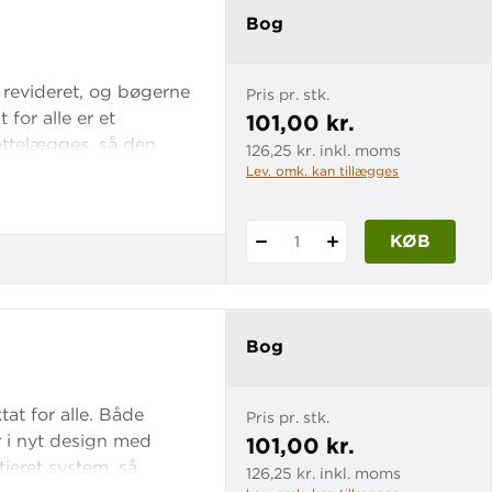
Bog
r revideret, og bøgerne
Pris pr. stk.
 for alle er et
101,00 kr.
rettelægges, så den
126,25 kr. inkl. moms
Lev. omk. kan tillægges
KØB
1
Bog
tat for alle. Både
Pris pr. stk.
r i nyt design med
101,00 kr.
ntieret system, så
126,25 kr. inkl. moms