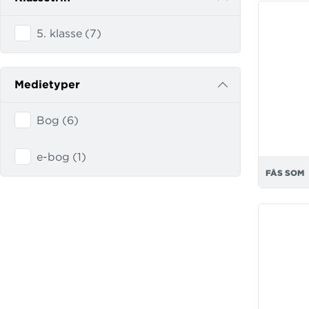
5. klasse
(
7
)
Medietyper
Bog
(
6
)
e-bog
(
1
)
FÅS SOM