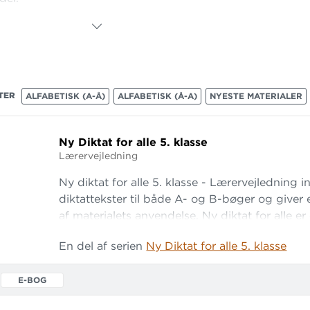
il diktatøvelserne i 5. klasse består af
Regnar
pøgelser
,
UFO'er
,
Fodbold
og
På flugt
.
TER
ALFABETISK (A-Å)
ALFABETISK (Å-A)
NYESTE MATERIALER
Ny Diktat for alle 5.
klasse
Lærervejledning
Ny diktat for alle 5. klasse - Lærervejledning 
diktattekster til både A- og B-bøger og giver
af materialets anvendelse. Ny diktat for alle er 
system, der giver mulighed for tilrettelæggels
En del af serien
Ny Diktat for alle 5. klasse
der kan tilpasses hver enkelt elevs standpunkt
E-BOG