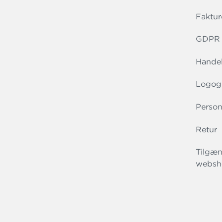
Faktur
GDPR r
Handel
Logog
Person
Retur
Tilgæn
websh