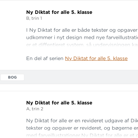
Ny Diktat for alle 5.
klasse
B, trin 1
I Ny Diktat for alle er både tekster og opgave
udkommer i nyt design med nye farveillustratio
er et diffentieret system, så undervisningen ka
den rammer alle elevers standpunkt.
En del af serien
Ny Diktat for alle 5. klasse
BOG
Ny Diktat for alle 5.
klasse
A, trin 2
Ny Diktat for alle er en revideret udgave af Dik
tekster og opgaver er revideret, og bøgerne er
med farveillustrationer.Ny Diktat for alle er et 