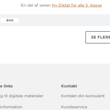
undervisningen kan tilrettelægges, så den ram
En del af serien
Ny Diktat for alle 5. klasse
standpunkt. Hæfte A anvendes i første halvdel
B i and
BOG
SE FLER
PRODUK
e links
Kontakt
 til digitale materialer
Kontakt-din-konsulent
information
Kundeservice