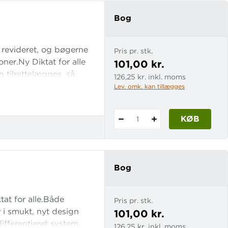
FOR
ALLE
Bog
5.
KLASSE
r revideret, og bøgerne
Pris pr. stk.
ner.Ny Diktat for alle
101,00 kr.
n tilrettelægges, så
126,25 kr. inkl. moms
Lev. omk. kan tillægges
KØB
1
Bog
tat for alle.Både
Pris pr. stk.
 i smukt, nyt design
101,00 kr.
differentieret system,
126,25 kr. inkl. moms