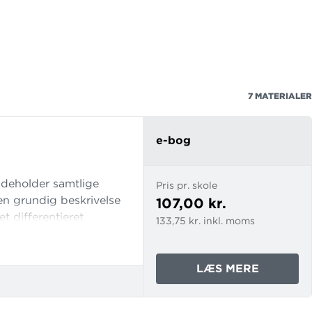
7
MATERIALER
e-bog
indeholder samtlige
Pris pr. skole
 en grundig beskrivelse
107,00 kr.
et differentieret
133,75 kr. inkl. moms
e af staveundervisning,
.
OM
LÆS MERE
NY
DIKTAT