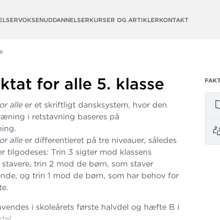
ELSER
VOKSENUDDANNELSER
KURSER OG ARTIKLER
KONTAKT
se
ktat for alle 5. klasse
FAK
or alle
er et skriftligt dansksystem, hvor den
ræning i retstavning baseres på
ning.
or alle
er differentieret på tre niveauer, således
ver tilgodeses: Trin 3 sigter mod klassens
 stavere, trin 2 mod de børn, som staver
ende, og trin 1 mod de børn, som har behov for
te.
vendes i skoleårets første halvdel og hæfte B i
del.