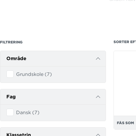
Teksterne t
Lodbrog
,
S
SORTER EF
FILTRERING
Område
Grundskole
(
7
)
Fag
Dansk
(
7
)
FÅS SOM
Klassetrin