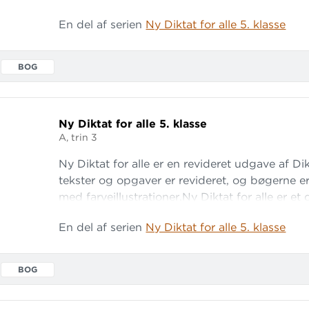
så undervisningen kan tilrettelægges, så den 
En del af serien
Ny Diktat for alle 5. klasse
standpunkt. Hæfte A anvendes i første halvdel
BOG
Ny Diktat for alle 5.
klasse
A, trin 3
Ny Diktat for alle er en revideret udgave af Dik
tekster og opgaver er revideret, og bøgerne er
med farveillustrationer.Ny Diktat for alle er et 
så undervisningen kan tilrettelægges, så den 
En del af serien
Ny Diktat for alle 5. klasse
standpunkt. Hæfte A anvendes i første halvdel
BOG