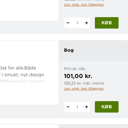
rammer alle elevers
Lev. omk. kan tillægges
 af skoleåret og hæfte
KØB
1
Bog
tat for alle.Både
Pris pr. stk.
 i smukt, nyt design
101,00 kr.
differentieret system,
126,25 kr. inkl. moms
rammer alle elevers
Lev. omk. kan tillægges
 af skoleåret og hæfte
KØB
1