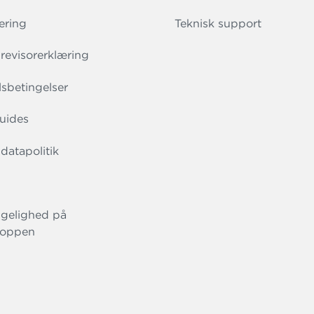
ering
Teknisk support
evisorerklæring
sbetingelser
uides
datapolitik
gelighed på
oppen