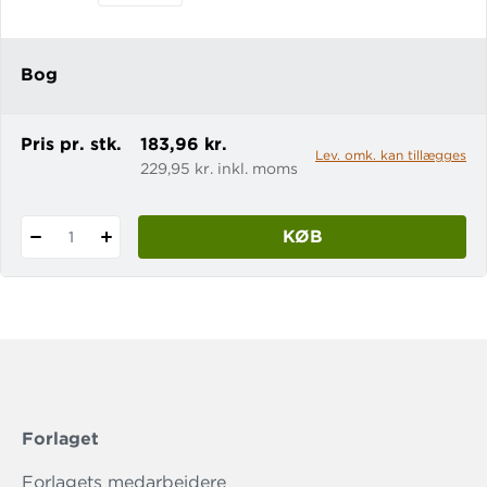
overfladen, og der bliver vendt op og
ned på Morrigans liv. Men livet er ikke
let for Morrigan, mange nære mistro til
Bog
hende, efter det blev afsløret, at hun er
Wundersmed. Ukendte farer lurer,
alligevel kaster Morriga
Pris pr. stk.
183,96 kr.
Lev. omk. kan tillægges
229,95 kr. inkl. moms
KØB
1
Forlaget
Forlagets medarbejdere