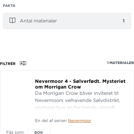
FAKTA
Antal materialer
1
1
MATERIALER
FILTRÉR
Nevermoor 4 - Sølverfødt.
Mysteriet
om Morrigan Crow
Da Morrigan Crow bliver inviteret til
Nevermoors velhavende Sølvdistrikt,
opdager hun en for hende ukendt
verden af rigdom og overflod. Flere
En del af serien
Nevermoor
hemmeligheder om Morrigans
familiebaggrund dukker op til
Fås som
BOG