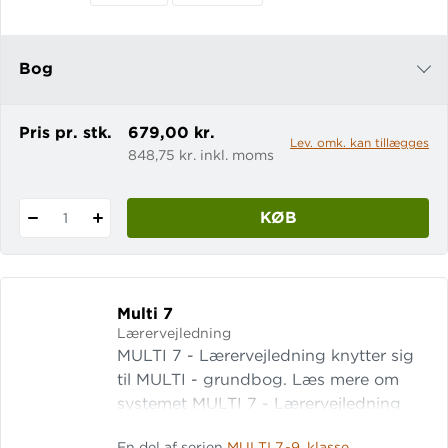
følger en side-til-side-vejledning, som
uddyber indholdet i elevbogen.
Derudover er der:
Bog
e-bog
Pris pr. stk.
679,00 kr.
Lev. omk. kan tillægges
848,75 kr. inkl. moms
KØB
1
Multi 7
Lærervejledning
MULTI 7 - Lærervejledning knytter sig
til MULTI - grundbog. Læs mere om
systemet MULTI 7 - Lærervejledning
indledes med en introduktion til
En del af serien
MULTI 7.-9. klasse