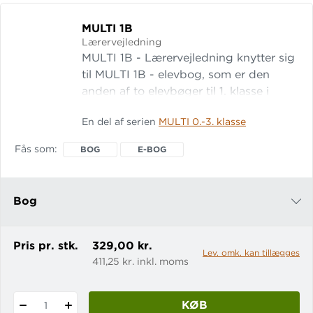
MULTI 1B
Lærervejledning
MULTI 1B - Lærervejledning knytter sig
til MULTI 1B - elevbog, som er den
anden af to elevbøger til 1. klasse i
matematiksystemet MULTI. Læs mere
En del af serien
MULTI 0.-3. klasse
om systemet MULTI 1B -
Lærervejledning indledes med en
Fås som
BOG
E-BOG
introduktion t
Bog
e-bog
Pris pr. stk.
329,00 kr.
Lev. omk. kan tillægges
411,25 kr. inkl. moms
KØB
1