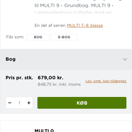
til MULTI 9 - Grundbog. MULTI 9 -
Lærervejledning indledes med en
introduktion til systemet. Herefter
En del af serien
MULTI 7.-9. klasse
følger en side-til-side-vejledning, som
uddyber indholdet i grundbogen.
Fås som
BOG
E-BOG
Derudover er der: facit og uddybende
forklaring til grundbogens opgaver,
aktiviteter og undersøgelser en
Bog
oversigt over de mate
e-bog
Pris pr. stk.
679,00 kr.
Lev. omk. kan tillægges
848,75 kr. inkl. moms
KØB
1
MULTI 0