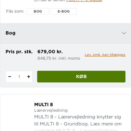
systemet. Herefter følger en side-til-
side-vejledning, som uddyber
Fås som
BOG
E-BOG
indholdet i grundbogen. Derudover er
der:
Bog
e-bog
Pris pr. stk.
679,00 kr.
Lev. omk. kan tillægges
848,75 kr. inkl. moms
KØB
1
MULTI 8
Lærervejledning
MULTI 8 - Lærervejledning knytter sig
til MULTI 8 - Grundbog. Læs mere om
systemet MULTI 8 - Lærervejledning