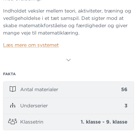
Indholdet veksler mellem teori, aktiviteter, træning og
vedligeholdelse i et tæt samspil. Det sigter mod at
skabe matematikforståelse og færdigheder og giver
mange veje til matematiklæring.
Læs mere om systemet
MULTI integrerer IT via digitale værktøjer og de
tilknyttede i-bøger. i-bøgerne er digitale udgaver af
elevbøgerne tilført ressourcer som videoklip, lyd og
FAKTA
interaktive opgaver.
Antal materialer
56
På multi.gyldendal.dk er der bl.a. link til GeoGebra-
filer samt oversigter over, hvilke færdigheds- og
Underserier
3
vidensmål de enkelte kapitler i bøgerne dækker.
Se alle vores systemer og serier til matematik
Klassetrin
1. klasse - 9. klasse