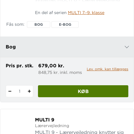
indledes med en introduktion til
En del af serien
MULTI 7.-9. klasse
systemet. Herefter følger en side-til-
side-vejledning, som uddyber
Fås som
BOG
E-BOG
indholdet i grundbogen. Derudover er
der:
Bog
e-bog
Pris pr. stk.
679,00 kr.
Lev. omk. kan tillægges
848,75 kr. inkl. moms
KØB
1
MULTI 9
Lærervejledning
MULTI 9 - Lærervejledning knytter sig