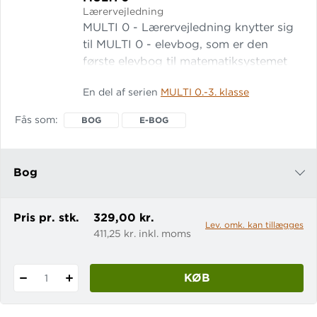
Lærervejledning
MULTI 0 - Lærervejledning knytter sig
til MULTI 0 - elevbog, som er den
første elevbog til matematiksystemet
MULTI. Læs mere om systemet MULTI
En del af serien
MULTI 0.-3. klasse
0 - Lærervejledning indledes med en
introduktion til systemet.
Fås som
BOG
E-BOG
Bog
e-bog
Pris pr. stk.
329,00 kr.
Lev. omk. kan tillægges
411,25 kr. inkl. moms
KØB
1