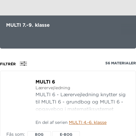
MULTI 7.-9. klasse
56
MATERIALER
FILTRÉR
MULTI 6
Lærervejledning
MULTI 6 - Lærervejledning knytter sig
til MULTI 6 - grundbog og MULTI 6 -
opgavebog i matematiksystemet
MULTI. Læs mere om systemet MULTI
En del af serien
MULTI 4.-6. klasse
6 - Lærervejledning indledes med en
introduktion til systemet. Herefter
Fås som
BOG
E-BOG