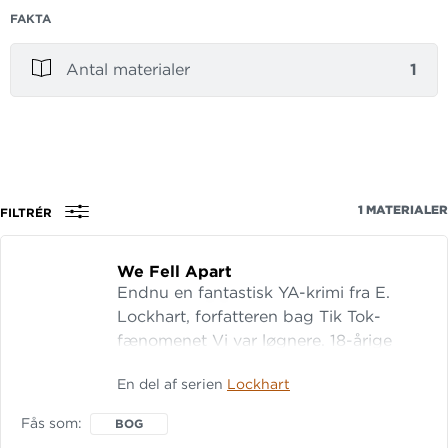
FAKTA
Antal materialer
1
1
MATERIALER
FILTRÉR
We Fell Apart
Endnu en fantastisk YA-krimi fra E.
Lockhart, forfatteren bag Tik Tok-
fænomenet Vi var løgnere. 18-årige
Matilda Klein ankommer til sin mystiske
En del af serien
Lockhart
kunstnerfars faldefærdige palæ på
Hidden Beach, hvor hun forsøger at
Fås som
BOG
komme til bunds i sin familiehistorie.