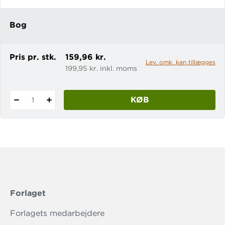
Hun møder sin ellers ukendte halvbror,
Meer, og to andre lost boys, som også
Bog
bor i huset. Meers mor kører
husstanden på e
Pris pr. stk.
159,96 kr.
Lev. omk. kan tillægges
199,95 kr. inkl. moms
KØB
1
Forlaget
Forlagets medarbejdere