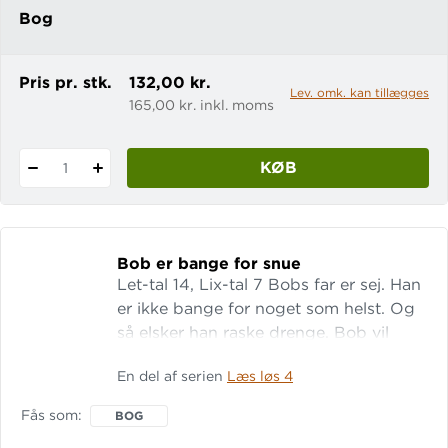
Bog
Pris pr. stk.
132,00 kr.
Lev. omk. kan tillægges
165,00 kr. inkl. moms
KØB
1
Bob er bange for snue
Let-tal 14, Lix-tal 7 Bobs far er sej. Han
er ikke bange for noget som helst. Og
så elsker han raske drenge. Bob vil
gerne være en af de der raske drenge.
En del af serien
Læs løs 4
Men Bob er bange for alt! Måske især
for sygdom!
Fås som
BOG