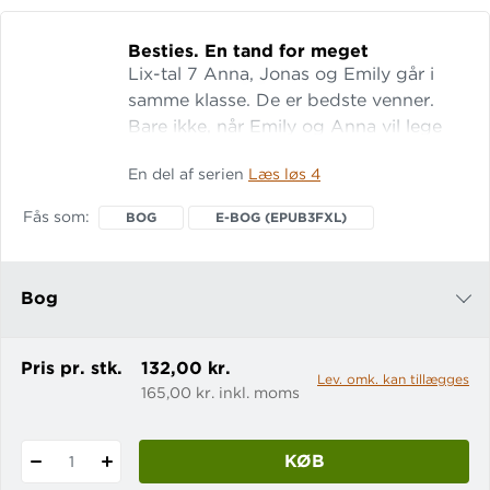
Genkender hyppige ord
Genkender hyppige bogstav-lyd-forbindelser
Besties.
En tand for meget
med betingede udtaler
Lix-tal 7 Anna, Jonas og Emily går i
Genkender hyppige bogstavfølger på tværs af
samme klasse. De er bedste venner.
ord – såsom stavelser, bogstavfølger med
Bare ikke, når Emily og Anna vil lege
betingede udtaler og betydningsdele (morfemer)
vildt, og Jonas har ondt i tanden. En
En del af serien
Læs løs 4
lille bog om store følelser. Find gratis
Se alt materiale fra PLC her
.
læseforståelsesopgaver under fanen
Fås som
BOG
E-BOG (EPUB3FXL)
"Ekstramaterialer".
Bog
e-bog (epub3fxl)
Pris pr. stk.
132,00 kr.
Lev. omk. kan tillægges
165,00 kr. inkl. moms
KØB
1