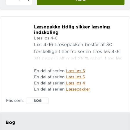
Læsepakke tidlig sikker læsning
indskoling
Læs løs 4-6
Lix: 4-16 Læsepakken består af 30
forskellige titler fra serien Læs løs 4-6
30 bøger i alt med 25 % rabat. Læs løs
4 Besties. Når alt er dumt Læs løs 4
En del af serien
Læs løs 6
En del af serien
Læs løs 5
En del af serien
Læs løs 4
En del af serien
Læsepakker
Fås som
BOG
Bog