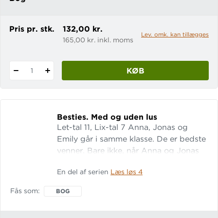
Pris pr. stk.
132,00 kr.
Lev. omk. kan tillægges
165,00 kr. inkl. moms
KØB
1
Besties.
Med og uden lus
Let-tal 11, Lix-tal 7 Anna, Jonas og
Emily går i samme klasse. De er bedste
venner. Bare ikke, når Anna og Jonas
er dumme og griner af Emily, fordi hun
En del af serien
Læs løs 4
har lus. En lille bog om store følelser.
Fås som
BOG