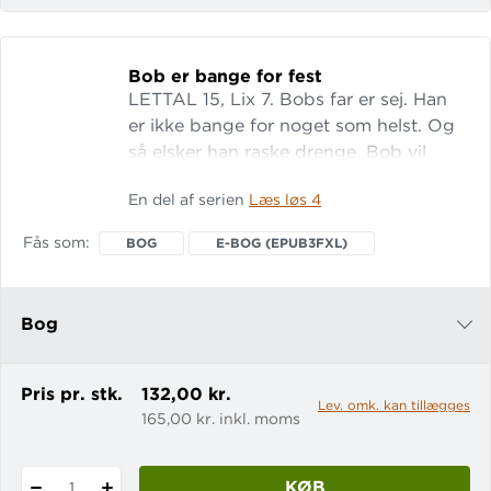
Bob er bange for fest
LETTAL 15, Lix 7. Bobs far er sej. Han
er ikke bange for noget som helst. Og
så elsker han raske drenge. Bob vil
gerne være en af de der raske drenge.
En del af serien
Læs løs 4
Men Bob er bange for alt! Måske især
for fest. Find gratis
Fås som
BOG
E-BOG (EPUB3FXL)
læseforståelsesopgaver under fanen
"Ekstramaterialer".
Bog
e-bog (epub3fxl)
Pris pr. stk.
132,00 kr.
Lev. omk. kan tillægges
165,00 kr. inkl. moms
KØB
1