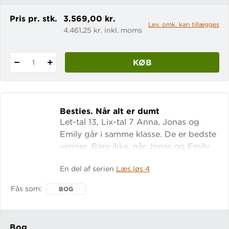
Pris pr. stk.
3.569,00 kr.
Lev. omk. kan tillægges
4.461,25 kr. inkl. moms
KØB
1
Besties.
Når alt er dumt
Let-tal 13, Lix-tal 7 Anna, Jonas og
Emily går i samme klasse. De er bedste
venner. Bare ikke, når Jonas og Emily
er dumme og siger nej, hver gang
En del af serien
Læs løs 4
Anna foreslår noget. En lille bog om
store følelser.
Fås som
BOG
Bog