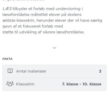
LÆS
tilbyder et forløb med undervisning i
læseforståelse målrettet elever på skolens
ældste klassetrin, herunder elever der vil have særlig
gavn af et fokuseret forløb med
støtte til udvikling af sikrere læseforståelse.
Om forfatterne
Novellerne i
LÆS
er skrevet af Marie Østergaard
Knudsen. Marie er journalist og
forfatter og har bl.a. skrevet noveller og
FAKTA
spændingsromaner til unge.
Antal materialer
2
Hanne Trebbien Daugaard har skrevet opgaverne i
LÆS
. Hanne er cand. mag.
Klassetrin
7. klasse - 10. klasse
i audiologopædi og ph.d. med en afhandling om
llæseforståelse. Hun er desuden forfatter til flere
læseundervisningsmaterialer.