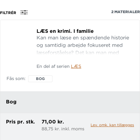
2
MATERIALER
FILTRÉR
LÆS en krimi.
I familie
Kan man læse en spændende historie
og samtidig arbejde fokuseret med
læseforståelse? Det kan man med
engangshæftet LÆS en krimi: I familie.
En del af serien
LÆS
David skal egentlig til skak-træf, men
dén plan ændrer sig, da han møder
Fås som
BOG
Toby og Zlatan. Aktivisme og terror er
kommet til København. Imens kaster
de tre drenge sig ud i en hæsblæsende
Bog
eftersøgning af Tobys mor. Undervejls i
læsningen s
Pris pr. stk.
71,00 kr.
Lev. omk. kan tillægges
88,75 kr. inkl. moms