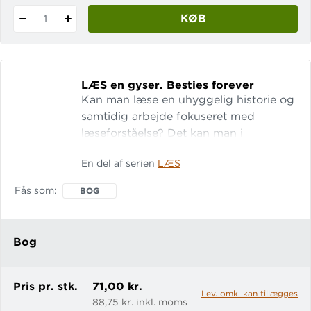
KØB
1
LÆS en gyser.
Besties forever
Kan man læse en uhyggelig historie og
samtidig arbejde fokuseret med
læseforståelse? Det kan man i
engangshæftet LÆS en gyser: Besties
En del af serien
LÆS
forever. Josefine er optaget af
skoleopgaver, fritidsjob, en irriterende
Fås som
BOG
storebror, og frem for alt sin dyrebare
veninde Fanny. Men snart blandes
temaerne venskab og kærlighed med
Bog
død og gys, og alt vendes op og ned i
Josefines liv. Undervej
Pris pr. stk.
71,00 kr.
Lev. omk. kan tillægges
88,75 kr. inkl. moms