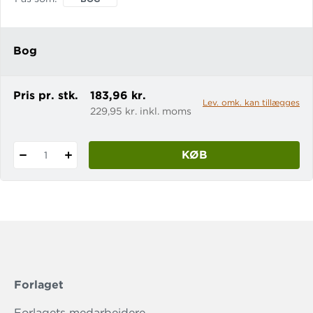
er synd for. Fordi jeg ikke er som
hende.
Bog
Pris pr. stk.
183,96 kr.
Lev. omk. kan tillægges
229,95 kr. inkl. moms
KØB
1
Forlaget
Forlagets medarbejdere