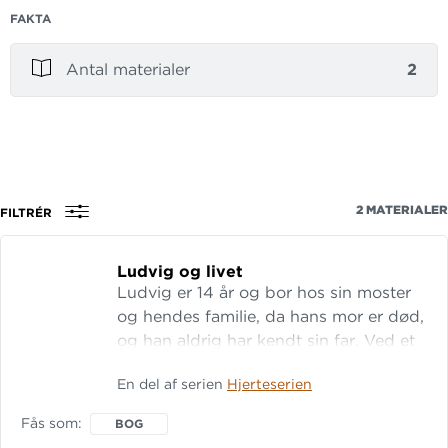
FAKTA
Antal materialer
2
2
MATERIALER
FILTRÉR
Ludvig og livet
Ludvig er 14 år og bor hos sin moster
og hendes familie, da hans mor er død,
og han aldrig har kendt sin far. Ved et
tilfælde kommer Ludvig på sporet af
En del af serien
Hjerteserien
sin fortabte far, og med hjælp fra sine
to bedste venner går han i gang med
Fås som
BOG
eftersøgningen. Undervejs møder han