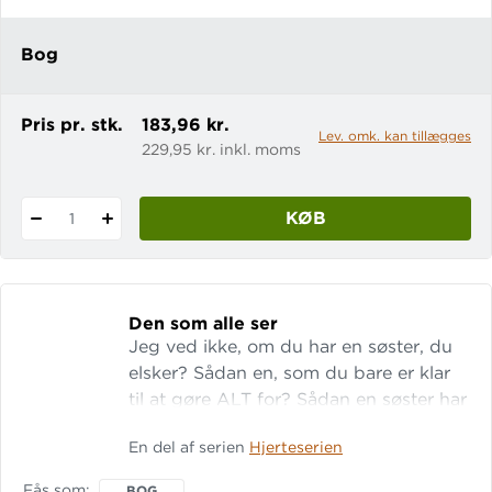
den cool og kontante Lilje, der på en
uventet måde hjælper Ludvig og får
Bog
ham til at se sit liv i et nyt perspektiv.
En roman om identitet og kærlighed.
Pris pr. stk.
183,96 kr.
Lev. omk. kan tillægges
229,95 kr. inkl. moms
KØB
1
Den som alle ser
Jeg ved ikke, om du har en søster, du
elsker? Sådan en, som du bare er klar
til at gøre ALT for? Sådan en søster har
jeg. Hun hedder Isabel, og hun er
En del af serien
Hjerteserien
gudeskøn, og alle er helt vilde med
hende. De fleste synes, det er mig, det
Fås som
BOG