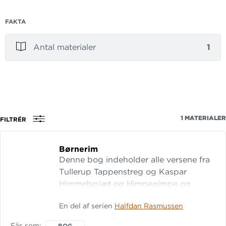
FAKTA
Antal materialer
1
1
MATERIALER
FILTRÉR
Børnerim
Denne bog indeholder alle versene fra
Tullerup Tappenstreg og Kaspar
Himmelspjæt og Himpegimpe og
Pumpegris.
En del af serien
Halfdan Rasmussen
Fås som
BOG