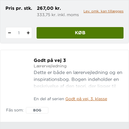
Pris pr. stk.
267,00 kr.
Lev. omk. kan tillægges
333,75 kr. inkl. moms
KØB
1
Godt på vej 3
Lærervejledning
Dette er både en lærervejledning og en
inspirationsbog. Bogen indeholder en
beskrivelse af den teori, der ligger til
grund for Godt på vej 3, en side-for-
En del af serien
Godt på vej. 3. klasse
side-vejledning og supplerende
kopisider. Der er masser af
Fås som
BOG
inspirationsfotos fra hverdagen i en 3.
klasse som har arbejdet med
materialet.