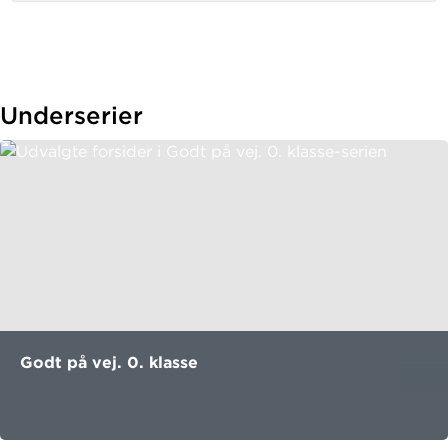
action og teknik bliver ikke ladt i stikken.
Inspirerer og begejstrer
Godt på vej
er mere end "bare" at lære at læse, og
systemet giver eleverne glæde ved at tale, skrive, læse
Underserier
og lære. Lærervejledningerne er inspirationsbøger -
fyldt med input til, hvordan eleverne kan være aktive
på mange forskellige måder.
Godt på vej. 0. klasse