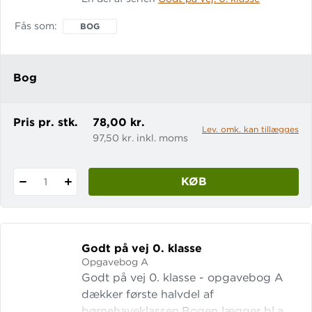
opmærksomhed, farver og figurer,
bogstaver og tal, mængder og
Fås som
BOG
størrelser og naturfaglige emner og
begreber. Bogen kan bruges som en
selvstændig bog til børnehaveklassen,
Bog
men er samtidig en del af
dansksystemet Godt på vej, hvor
bøgerne til 1. klasse b
Pris pr. stk.
78,00 kr.
Lev. omk. kan tillægges
97,50 kr. inkl. moms
KØB
1
Godt på vej 0.
klasse
Opgavebog A
Godt på vej 0. klasse - opgavebog A
dækker første halvdel af
børnehaveklassen.Bogen lægger bl.a.