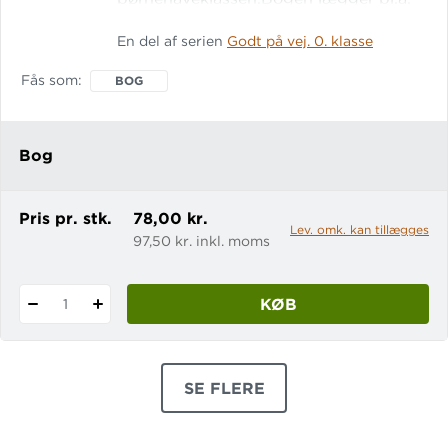
op til arbejde med sproglig
En del af serien
Godt på vej. 0. klasse
opmærksomhed, farver og figurer,
bogstaver og tal, mængder og
Fås som
BOG
størrelser og naturfaglige emner og
begreber. Bogen kan bruges som en
selvstændig bog til børnehaveklassen,
Bog
men er samtidig en del af
dansksystemet Godt på vej, hvor
bøgerne til 1. klasse
Pris pr. stk.
78,00 kr.
Lev. omk. kan tillægges
97,50 kr. inkl. moms
KØB
1
SE FLERE
PRODUKTER