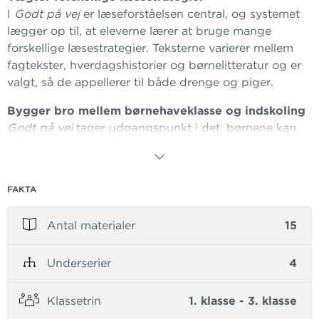
I
Godt på vej
er læseforståelsen central, og systemet
lægger op til, at eleverne lærer at bruge mange
forskellige læsestrategier. Teksterne varierer mellem
fagtekster, hverdagshistorier og børnelitteratur og er
valgt, så de appellerer til både drenge og piger.
Bygger bro mellem børnehaveklasse og indskoling
Godt på vej
tager udgangspunkt i det, børnene kan,
før de kommer i skole. I børnehaveklassen begynder
bogstavindlæringen, så børnene er godt på vej til
læsning og skrivning med vægt på lydsiden.
Godt på
FAKTA
vej
tænker læsningen som en helhed og giver god
progression.
Antal materialer
15
Sjovt for både drenge og piger
Anna og Otto er hovedfigurerne i hverdagshistorierne,
Underserier
4
og omkring dem skabes et persongalleri af familie,
legekammerater, naboer og kæledyr. Der er masser af
Klassetrin
1. klasse - 3. klasse
sjove og originale opgaver, og drengenes behov for