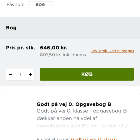
bevægelse og tegning gennemgår
Fås som
BOG
børnene bogstaverne et for et.
Lærervejledningen indeholder en
beskrivelse af den teori, som ligger til
Bog
grund for Godt på vej 0, en side-for-
side-vejledning
Pris pr. stk.
646,00 kr.
Lev. omk. kan tillægges
807,50 kr. inkl. moms
KØB
1
Godt på vej 0.
Opgavebog B
Godt på vej 0. klasse - opgavebog B
dækker anden halvdel af
børnehaveklassen.Bogen lægger bl.a.
op til arbejde med sproglig
En del af serien
Godt på vej. 0. klasse