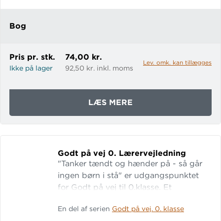
datter og genfortællinger af Baron
Münchhausens mærkelige
Bog
eventyr.Opgavebog A indeholder
opgaver til Vi bor i Europa og
Opfindelser.
Pris pr. stk.
74,00 kr.
Lev. omk. kan tillægges
Ikke på lager
92,50 kr. inkl. moms
OM
LÆS MERE
GODT
PÅ
VEJ
3
Godt på vej 0.
Lærervejledning
"Tanker tændt og hænder på - så går
ingen børn i stå" er udgangspunktet
for Godt på vej til 0.klasse. Et
materiale, som letter overgangen fra 0.
En del af serien
Godt på vej. 0. klasse
til 1. klasse.Gennem leg, sang, skrivning,