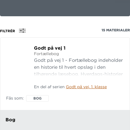
15
MATERIALER
FILTRÉR
Godt på vej 1
Fortællebog
Godt på vej 1 - Fortællebog indeholder
en historie til hvert opslag i den
tilhørende læsebog. Hverdags-historier
om Anna og Otto, deres skoleliv og
En del af serien
Godt på vej. 1. klasse
livet på Anemonevej veksler med
bidrag af nyere og klassisk
Fås som
BOG
børnelitteratur. Ud over den
umiddelbare oplevelse giver historierne
forforståelse til hver enkelt tekst i
Bog
læsebogen.