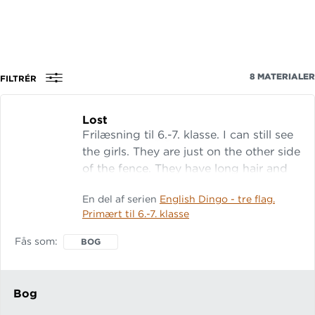
8
MATERIALER
FILTRÉR
Lost
Frilæsning til 6.-7. klasse. I can still see
the girls. They are just on the other side
of the fence. They have long hair and
look like small elves. I’m going to send
En del af serien
English Dingo - tre flag.
a wave of bombs over their heads.
Primært til 6.-7. klasse
They are going to get the shock of
their lives. And it’
Fås som
BOG
Bog