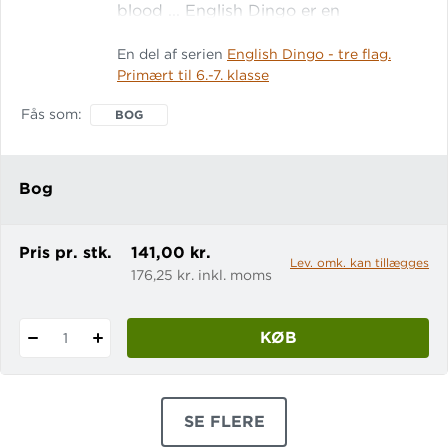
blood ... English Dingo er en
frilæsningsserie til engelsk på første og
En del af serien
English Dingo - tre flag.
andet forløb. Bøgerne er oversatte titler
Primært til 6.-7. klasse
fra den danske Dingo-serie.
Genkendelsen giver usikre elever
Fås som
BOG
mulighed for nemmere at få e
Bog
Pris pr. stk.
141,00 kr.
Lev. omk. kan tillægges
176,25 kr. inkl. moms
KØB
1
SE FLERE
PRODUKTER