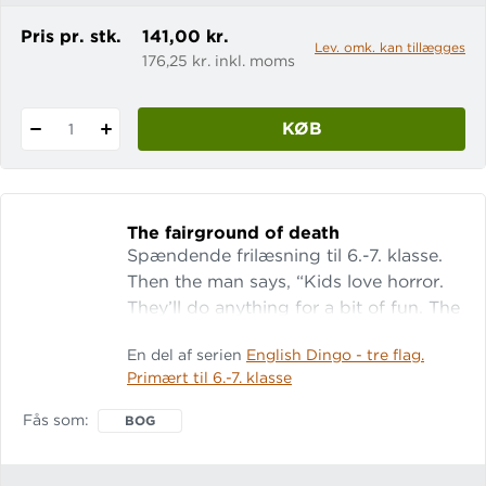
Pris pr. stk.
141,00 kr.
Lev. omk. kan tillægges
176,25 kr. inkl. moms
KØB
1
The fairground of death
Spændende frilæsning til 6.-7. klasse.
Then the man says, “Kids love horror.
They’ll do anything for a bit of fun. The
Fairground of Death has the wildest
En del af serien
English Dingo - tre flag.
rides. If you get in, you’ll never get out.
Primært til 6.-7. klasse
My cousin’s son disappeared two years
ago.”
Fås som
BOG