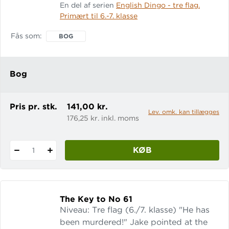
En del af serien
English Dingo - tre flag.
around. The road was narrow. She did
Primært til 6.-7. klasse
not dare jump off. She went as fast as
she could. The man stepped forward,
Fås som
BOG
and Sarah went cold with fright. Was
he goi
Bog
Pris pr. stk.
141,00 kr.
Lev. omk. kan tillægges
176,25 kr. inkl. moms
KØB
1
The Key to No 61
Niveau: Tre flag (6./7. klasse) "He has
been murdered!" Jake pointed at the