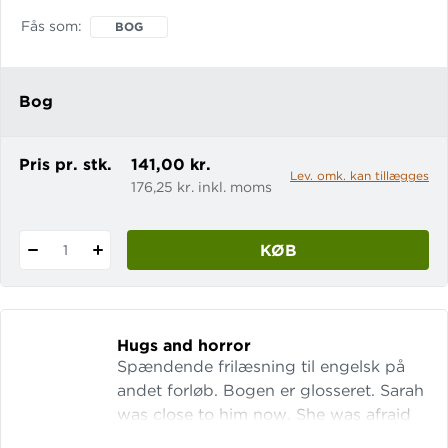
see me. Can you see the gun I’m
Fås som
BOG
pointing at you? If you mov
Bog
Pris pr. stk.
141,00 kr.
Lev. omk. kan tillægges
176,25 kr. inkl. moms
KØB
1
Hugs and horror
Spændende frilæsning til engelsk på
andet forløb. Bogen er glosseret. Sarah
was close to him now. She was afraid
of falling off her bike if she turned