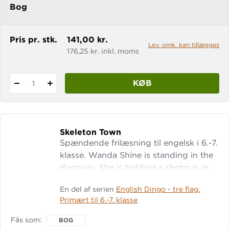
Bog
Pris pr. stk.
141,00 kr.
Lev. omk. kan tillægges
176,25 kr. inkl. moms
KØB
1
Skeleton Town
Spændende frilæsning til engelsk i 6.-7.
klasse. Wanda Shine is standing in the
doorway. She is holding a shotgun in
her hand. Nobody says a word. She
En del af serien
English Dingo - tre flag.
looks angry. I am scared and let out a
Primært til 6.-7. klasse
huge fart. Everyone must have heard it.
They could certainly smell it. “So!”
Fås som
BOG
Wanda Shine says. “Trouble-makers! I