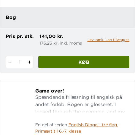
might have guessed.”
Bog
Pris pr. stk.
141,00 kr.
Lev. omk. kan tillægges
176,25 kr. inkl. moms
KØB
1
Game over!
Spændende frilæsning til engelsk på
andet forløb. Bogen er glosseret. I
looked through the peephole, and my
heart nearly stopped! It was the man in
En del af serien
English Dingo - tre flag.
black. He bent down and opened the
Primært til 6.-7. klasse
letter box. “Hi, John. I know you can