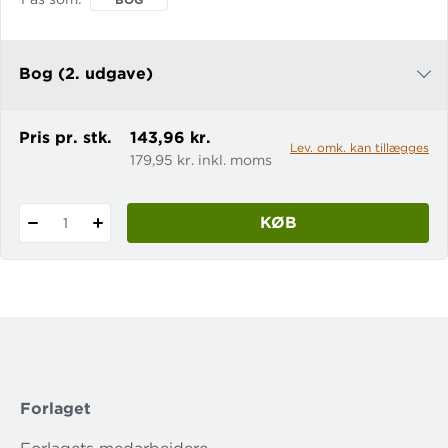
sætter sig for at bevise, at det var den
forkerte, der fik skylden for mordet.
Men der er mange, der prøver at
Bog (2. udgave)
spænde ben for hendes projekt. Og
hvis den rigtige morder stadig er der
Bog (1. udgave)
Pris pr. stk.
143,96 kr.
Lev. omk. kan tillægges
179,95 kr. inkl. moms
KØB
1
Forlaget