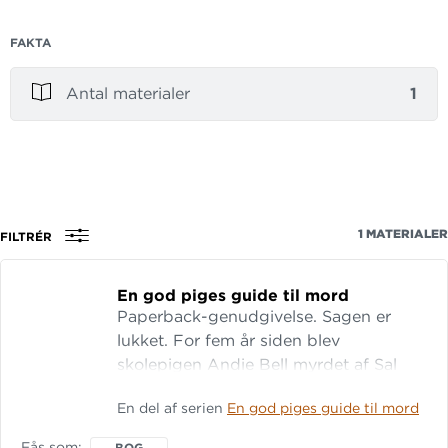
FAKTA
Antal materialer
1
1
MATERIALER
FILTRÉR
En god piges guide til mord
Paperback-genudgivelse. Sagen er
lukket. For fem år siden blev
skolepigen Andie Bell myrdet af Sal
Singh. Politiet ved, han gjorde det. Alle
En del af serien
En god piges guide til mord
i byen ved, han gjorde det. Men Pippa
Fitz-Amobi er ikke så sikker. Hun
Fås som
BOG