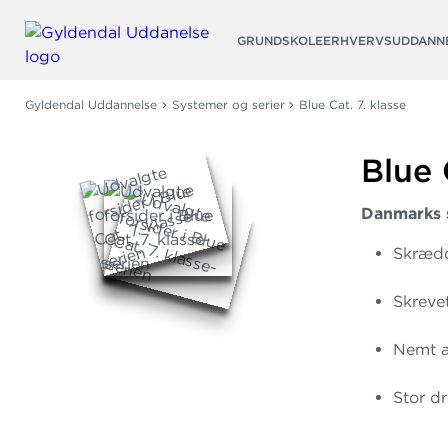
Søg
GRUNDSKOLE
ERHVERVSUDDANN
Gyldendal Uddannelse
Systemer og serier
Blue Cat. 7. klasse
Blue 
Danmarks 
Skrædd
Skreve
Nemt at
Stor dr