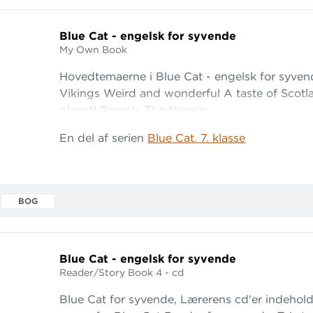
kings
Blue Cat - engelsk for syvende
My Own Book
and Wonderful
Hovedtemaerne i Blue Cat - engelsk for syven
e of Scotland
Vikings Weird and wonderful A taste of Scotl
planet! Parents The Navajo
ur Planet!
En del af serien
Blue Cat. 7. klasse
s
vajo Indians
og
mas.
BOG
Blue Cat - engelsk for syvende
Reader/Story Book 4 - cd
Blue Cat for syvende, Lærerens cd'er indeholde