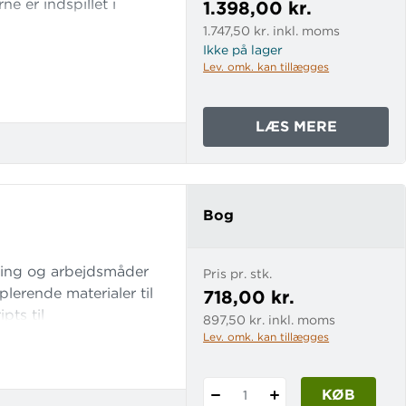
e er indspillet i
1.398,00 kr.
1.747,50 kr. inkl. moms
Ikke på lager
Lev. omk. kan tillægges
OM
LÆS MERE
BLUE
CAT
-
ENGELS
Bog
FOR
SYVEND
ering og arbejdsmåder
Pris pr. stk.
lerende materialer til
718,00 kr.
pts til
897,50 kr. inkl. moms
 er der en række
Lev. omk. kan tillægges
KØB
1