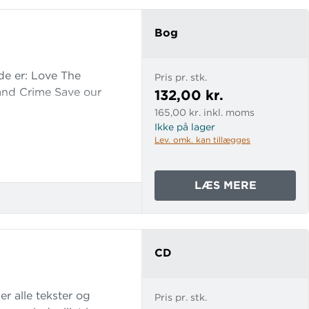
Bog
de er: Love The
Pris pr. stk.
and Crime Save our
132,00 kr.
165,00 kr. inkl. moms
Ikke på lager
Lev. omk. kan tillægges
OM
LÆS MERE
BLUE
CAT
-
ENGELS
CD
FOR
SYVEND
r alle tekster og
Pris pr. stk.