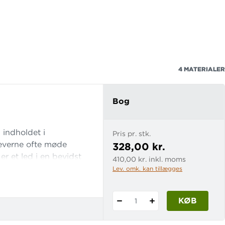
4
MATERIALER
Bog
 indholdet i
Pris pr. stk.
leverne ofte møde
328,00 kr.
r et led i en bevidst
410,00 kr. inkl. moms
e, når de møder sprog,
Lev. omk. kan tillægges
ge sig selv: "Hvad
e?", og lære at gætt
KØB
1