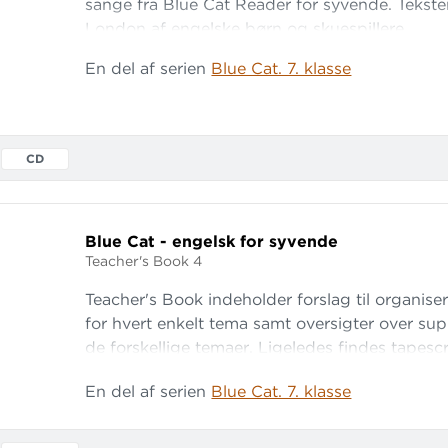
sange fra Blue Cat Reader for syvende. Tekstern
London af engelske børn og skuespillere.
En del af serien
Blue Cat. 7. klasse
CD
Blue Cat - engelsk for syvende
Teacher's Book 4
Teacher's Book indeholder forslag til organis
for hvert enkelt tema samt oversigter over supp
de forskellige temaer. Ligeledes findes tapescri
lytteaktiviteterne i materialet. Bagest i bogen
En del af serien
Blue Cat. 7. klasse
Worksheets.