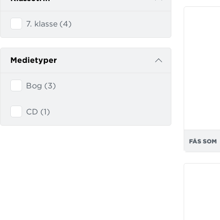
Love
The Vi
7. klasse
(
4
)
Weird 
A Tast
Medietyper
Crime
Save o
Bog
(
3
)
Parent
CD
(
1
)
The Na
Christ
FÅS SOM