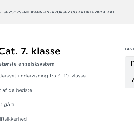
ELSER
VOKSENUDDANNELSER
KURSER OG ARTIKLER
KONTAKT
Cat. 7. klasse
FAK
største engelsksystem
ersyet undervisning fra 3.-10. klasse
t af de bedste
 gå til
iftsikkerhed