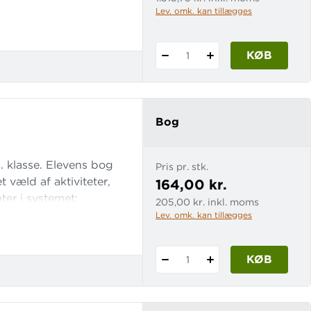
 ledes igennem den
Lev. omk. kan tillægges
ets elementer:
k
KØB
1
Bog
8. klasse. Elevens bog
Pris pr. stk.
 væld af aktiviteter,
164,00 kr.
er i systemet:
205,00 kr. inkl. moms
iark, og lærercd'er
Lev. omk. kan tillægges
ide
KØB
1