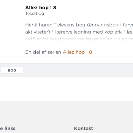
Allez hop ! 8
Tekstbog
Hertil hører: * elevens bog (éngangsbog i far
aktiviteter) * lærervejledning med kopiark * l
lydfiler fra tekstbogen og lærer-cd'en * web m
opgaver og facit til opgaverne i elevens bog
En del af serien
Allez hop ! 8
BOG
e links
Kontakt