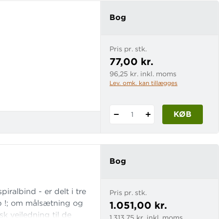
!
8
Bog
I-
BOG
Pris pr. stk.
77,00 kr.
96,25 kr. inkl. moms
Lev. omk. kan tillægges
KØB
1
Bog
iralbind - er delt i tre
Pris pr. stk.
op !; om målsætning og
1.051,00 kr.
k vejledning til de
1.313,75 kr. inkl. moms