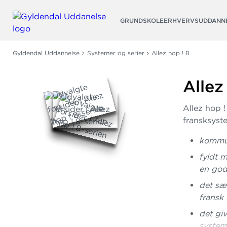
Søg
GRUNDSKOLE
ERHVERVSUDDANN
Gyldendal Uddannelse
Systemer og serier
Allez hop ! 8
Allez
Allez hop !
fransksyst
kommun
fyldt m
en god
det sæt
fransk 
det giv
system