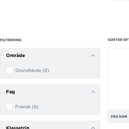
det er
fransk 
det ti
så unde
kompet
SORTER EF
FILTRERING
det int
Område
det hj
læring
Grundskole
(
6
)
det eva
det om
kopisi
Fag
Fransk
(
6
)
FÅS SOM
Klassetrin