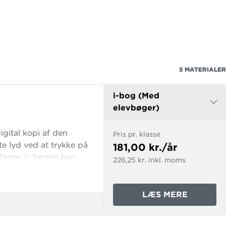
5
MATERIALER
i-bog (Med
elevbøger)
i-bog (Uden
igital kopi af den
Pris pr. klasse
elevbøger)
te lyd ved at trykke på
181,00 kr./år
d’erne. i- bogen kan
226,25 kr. inkl. moms
på interaktiv tavle.
OM
LÆS MERE
ALLEZ
HOP