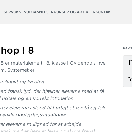
ELSER
VOKSENUDDANNELSER
KURSER OG ARTIKLER
KONTAKT
 hop ! 8
FAK
 8 er materialerne til 8. klasse i Gyldendals nye
em. Systemet er:
ikativt og kreativt
ed fransk lyd, der hjælper eleverne med at få
 udtale og en korrekt intonation
ter eleverne i stand til hurtigt at forstå og tale
i enkle dagligdagssituationer
er eleverne mulighed for at arbejde
atisk med at lære at læse og skrive fransk