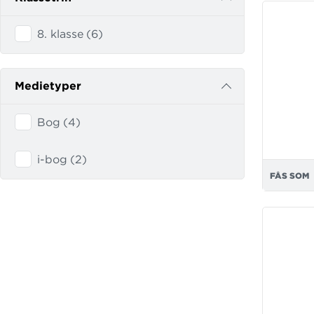
8. klasse
(
6
)
Medietyper
Bog
(
4
)
i-bog
(
2
)
FÅS SOM