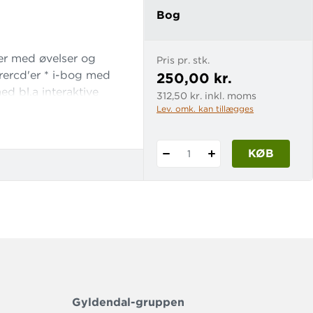
Bog
ver med øvelser og
Pris pr. stk.
ærercd'er * i-bog med
250,00 kr.
ed bl.a interaktive
312,50 kr. inkl. moms
Lev. omk. kan tillægges
KØB
1
Gyldendal-gruppen