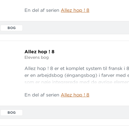
enkelte kapitler i Allez hop ! 8, hvor læreren
En del af serien
Allez hop ! 8
praktiske brug af og samspillet mellem system
tekstbog, elevens bog og lydmaterialet. 3. 78 
BOG
Allez hop ! 8
Elevens bog
Allez hop ! 8 er et komplet system til fransk i 
er en arbejdsbog (éngangsbog) i farver med et
som er nøje integrerede med de øvrige element
tekstbog med elevcd, lærervejledning med kop
En del af serien
Allez hop ! 8
(sæt à to cd'er). Endvidere er der en hjemmes
www.allezhop.gyldendal.dk
BOG