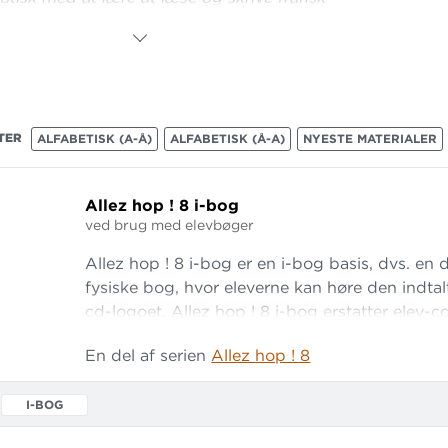
 opbygget tematisk og fyldt med fakta om
levevis og kultur
lbyder mange varierede opgaver og aktiviteter,
rvisningen kan differentieres ud fra elevernes
encer og interesser
TER
ALFABETISK (A-Å)
ALFABETISK (Å-A)
NYESTE MATERIALER
egrerer it i undervisningen
ælper eleverne med at sætte mål for deres
Allez hop ! 8 i-bog
 - og med at evaluere målene
ved brug med elevbøger
luerer elevernes fremskridt i fire tests
Allez hop ! 8 i-bog er en i-bog basis, dvs. en d
fatter en grundig lærervejledning med mange
fysiske bog, hvor eleverne kan høre den indtal
der
.
cd-logoet. Allez hop ! 8 i-bog erstatter elev-c
også bruges fx til lærerens fælles gennemgang 
En del af serien
Allez hop ! 8
I-BOG