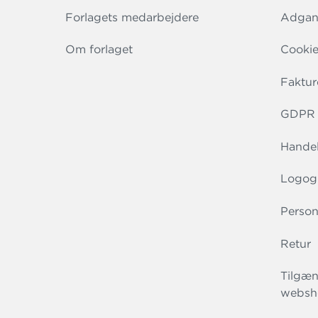
Forlagets medarbejdere
Adgang
Om forlaget
Cookie
Faktur
GDPR r
Handel
Logog
Person
Retur
Tilgæn
websh