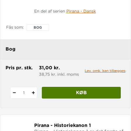
de 9 sidste af 29 kanonpunkter i
En del af serien
Pirana - Dansk
Undervisningsministeriets
historiekanon. Hæftet er tænkt som et
supplerende materiale, der på en sjov
Fås som
BOG
og anderledes måde kan give eleverne
viden om nogle af de vigtigste
begivenheder og personligheder i
Bog
danmarks- og verdenshistorien.
Pris pr. stk.
31,00 kr.
Lev. omk. kan tillægges
38,75 kr. inkl. moms
KØB
1
Pirana - Historiekanon 1