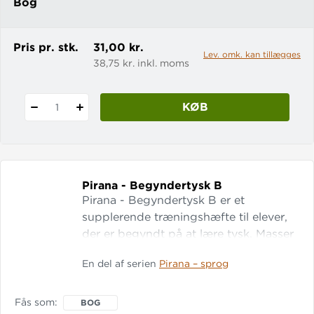
Bog
Pris pr. stk.
31,00 kr.
Lev. omk. kan tillægges
38,75 kr. inkl. moms
KØB
1
Pirana - Begyndertysk B
Pirana - Begyndertysk B er et
supplerende træningshæfte til elever,
der er begyndt på at lære tysk. Masser
af sjov og varieret træning. Gratis
En del af serien
Pirana – sprog
adgang til digital udgave. Der findes
også et Pirana - Begyndertysk-hæfte.
Fås som
BOG