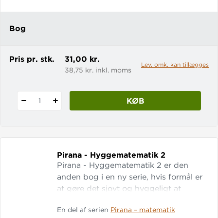
Bog
Pris pr. stk.
31,00 kr.
Lev. omk. kan tillægges
38,75 kr. inkl. moms
KØB
1
Pirana - Hyggematematik 2
Pirana - Hyggematematik 2 er den
anden bog i en ny serie, hvis formål er
at gøre det sjovt og hyggeligt at
arbede med matematik. Pirana -
En del af serien
Pirana – matematik
Hyggematematik 2 er en bog, der