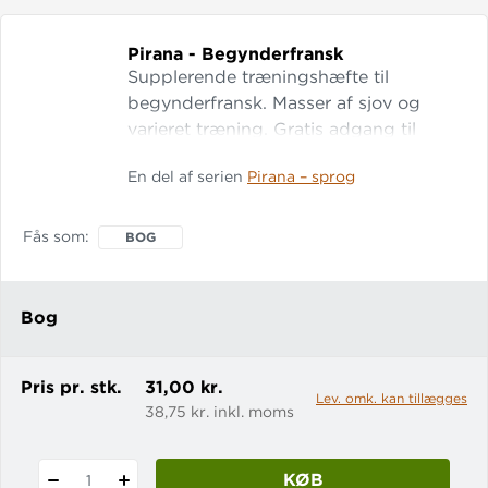
Pirana - Begynderfransk
Supplerende træningshæfte til
begynderfransk. Masser af sjov og
varieret træning. Gratis adgang til
digital udgave.
En del af serien
Pirana – sprog
Fås som
BOG
Bog
Pris pr. stk.
31,00 kr.
Lev. omk. kan tillægges
38,75 kr. inkl. moms
KØB
1