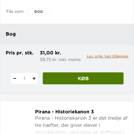
henvender sig til børn, der har godt
styr på tallene fra 1 til 100 og er klar til
Fås som
BOG
at begynde at hygge sig med plus og
minus og andet godt fra
matematikken.
Bog
Pris pr. stk.
31,00 kr.
Lev. omk. kan tillægges
38,75 kr. inkl. moms
KØB
1
Pirana - Historiekanon 3
Pirana - Historiekanon 3 er det tredje af
tre hæfter, der giver elever i
grundskolens udskoling en indføring i