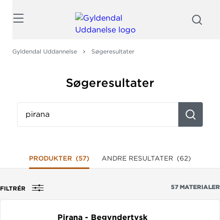
Søg
Gyldendal Uddannelse
Søgeresultater
Søgeresultater
Søg
fx
på
titel,
fag,
PRODUKTER
(57)
ANDRE RESULTATER
(62)
forfatter
eller
57
MATERIALER
FILTRÉR
isbn
Pirana - Begyndertysk