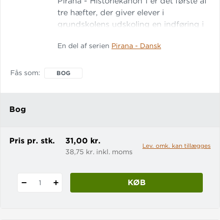
Pirana - Historiekanon 1 er det første af
tre hæfter, der giver elever i
grundskolens udskoling en indføring i
de 10 første af 29 kanonpunkter i
En del af serien
Pirana - Dansk
Undervisningsministeriets
historiekanon. Hæftet er tænkt som et
supplerende materiale, der på en sjov
Fås som
BOG
og anderledes måde kan give eleverne
viden om nogle af de vigtigste
begivenheder og personligheder i
Bog
danmarks- og verdenshistorien.
Pris pr. stk.
31,00 kr.
Lev. omk. kan tillægges
38,75 kr. inkl. moms
KØB
1