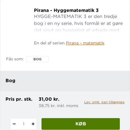
Pirana - Hyggematematik 3
HYGGE-MATEMATIK 3 er den tredje
bog i en ny serie, hvis formål er at gøre
det sjovt og hyggeligt at arbede med
matematik. Pirana - Hyggematematik 3
En del af serien
Pirana – matematik
henvender sig til børn, der har godt
styr på tallene fra 1 til 100 og plus og
minus og er klar til at begynde at
Fås som
BOG
hygge sig med andet godt fra
matematikken.
Bog
Pris pr. stk.
31,00 kr.
Lev. omk. kan tillægges
38,75 kr. inkl. moms
KØB
1