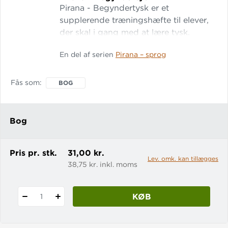
Pirana - Begyndertysk er et
supplerende træningshæfte til elever,
der skal i gang med at lære tysk.
Masser af sjov og varieret træning.
En del af serien
Pirana – sprog
Gratis adgang til digital udgave. Der
findes også et Begyndertysk B-hæfte.
Fås som
BOG
Bog
Pris pr. stk.
31,00 kr.
Lev. omk. kan tillægges
38,75 kr. inkl. moms
KØB
1