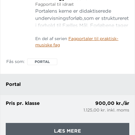
Fagportal til idræt
Portalens kerne er didaktiserede
undervisningsforløb,som er struktureret
i forhold til Fælles Mål. Forløbene tager
udgangspunkt i fagets
En del af serien
Fagportaler til praktisk-
indholdsområder, men er skrevet ind i
musiske fag
en tematisk ramme. Temaerne er bl.a.
valgt, så de tilgodeser
kompetenceområderne ”Idrætskultur
Fås som
PORTAL
og relationer” samt ”Krop, træning og
trivsel”. Forløbene består af
elevhenvendte faglige tekster,
Portal
aktiviteter, foto, video, værktøjer,
modeller, logbogsskrivning og
Pris pr. klasse
900,00 kr./år
1.125,00 kr. inkl. moms
OM
LÆS MERE