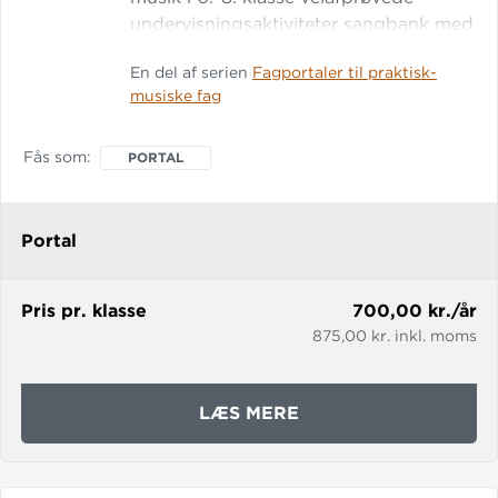
undervisningsaktiviteter sangbank med
bl.a. akkompagnement-funktion
En del af serien
Fagportaler til praktisk-
instruktionsvideoer og lydfiler fokus på
musiske fag
Fælles Mål en samlet pakke med musik
fra 0. klasse til og med valgfaget På
fagpo
Fås som
PORTAL
Portal
Pris pr. klasse
700,00 kr./år
875,00 kr. inkl. moms
OM
LÆS MERE
DANSKSANGDIGITAL