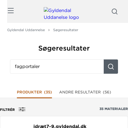
Søg
Gyldendal Uddannelse
Søgeresultater
Søgeresultater
Søg
fx
på
titel,
fag,
PRODUKTER
(35)
ANDRE RESULTATER
(56)
forfatter
eller
35
MATERIALER
FILTRÉR
isbn
idræt7-9.
gyldendal.
dk