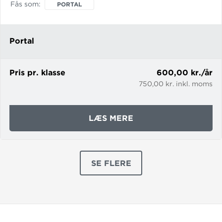
det religionsfaglige indhold. Indhold
Fås som
PORTAL
Portalen til indskolingen indeholder:
Portal
Pris pr. klasse
600,00 kr./år
750,00 kr. inkl. moms
OM
LÆS MERE
RELIGION1-
3.GYLDENDAL.DK
SE FLERE
PRODUKTER