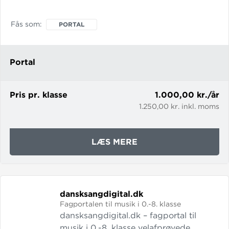
er rigt illustreret med billeder,
animationer og videoer, og de ledsages
Fås som
PORTAL
af praktiske øvelser, eksperimenter og
projekter. Dertil kommer
lærervejledninger til alle forløb med
Portal
baggrundsviden og tips til undervisnin
Pris pr. klasse
1.000,00 kr./år
1.250,00 kr. inkl. moms
OM
LÆS MERE
GEOGRAFI.GYLDEND
dansksangdigital.
dk
Fagportalen til musik i 0.-8. klasse
dansksangdigital.dk – fagportal til
musik i 0.-8. klasse velafprøvede