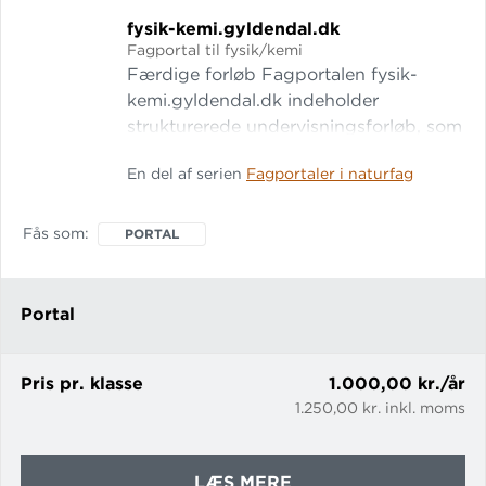
fysik-kemi.
gyldendal.
dk
Fagportal til fysik/kemi
Færdige forløb Fagportalen fysik-
kemi.gyldendal.dk indeholder
strukturerede undervisningsforløb, som
dækker hele fysik-kemiundervisningen
En del af serien
Fagportaler i naturfag
i 7.-10. klasse. De elevhenvendte tekster
er rigt illustreret med billeder,
animationer og videoer, og de ledsages
Fås som
PORTAL
af praktiske øvelser med udf
Portal
Pris pr. klasse
1.000,00 kr./år
1.250,00 kr. inkl. moms
OM
LÆS MERE