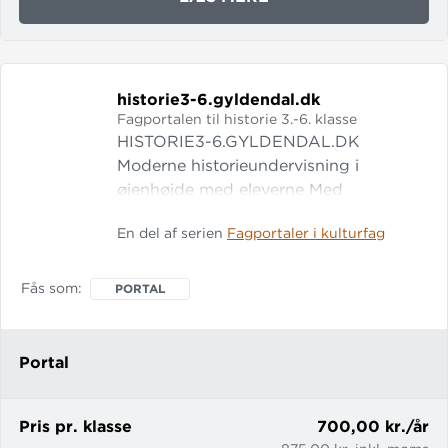
FYSIK-
KEMI.GYLDENDAL.D
historie3-6.
gyldendal.
dk
Fagportalen til historie 3.-6. klasse
HISTORIE3-6.GYLDENDAL.DK
Moderne historieundervisning i
øjenhøjde med eleverne Med
Gyldendals fagportal til historie i 3.-6.
En del af serien
Fagportaler i kulturfag
klasse får du: Korte og lange forløb
specielt målrettet til 3.-4. klasse og
5.-6. klasse Tydelige læringsmål og
Fås som
PORTAL
evalueringer til
Portal
Pris pr. klasse
700,00 kr./år