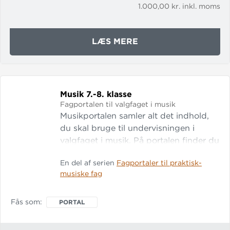
1.000,00 kr. inkl. moms
OM
LÆS MERE
IDRÆT1-
6.GYLDENDAL.DK
Musik 7.
-8.
klasse
Fagportalen til valgfaget i musik
Musikportalen samler alt det indhold,
du skal bruge til undervisningen i
valgfaget i musik. På portalen finder du
bud på årsplaner, forløb og aktiviteter
En del af serien
Fagportaler til praktisk-
til brug i valgfaget. Portalen er skabt til
musiske fag
udelukkende at fokusere på 7.-8.
klasse. Her får du materiale til både den
normale undervisning og hjælp til
Fås som
PORTAL
prøven. Du får musikhistoriske forløb,
arrangementer til mus