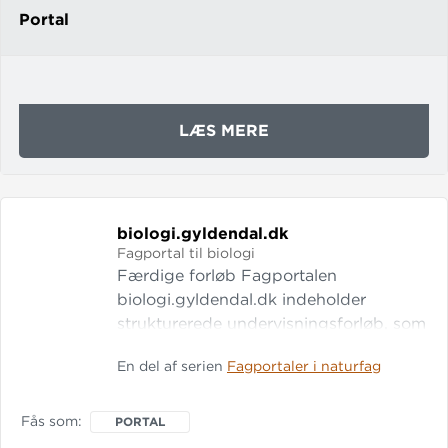
Portal
OM
LÆS MERE
MUSIK
7.-8.
KLASSE
biologi.
gyldendal.
dk
Fagportal til biologi
Færdige forløb Fagportalen
biologi.gyldendal.dk indeholder
strukturerede undervisningsforløb, som
dækker hele biologiundervisningen i
En del af serien
Fagportaler i naturfag
7.-9. klasse. De elevhenvendte tekster
er rigt illustreret med billeder,
animationer og videoer, og de ledsages
Fås som
PORTAL
af praktiske aktiviteter med udførlige