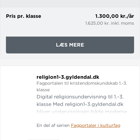
producerende undervisning - løbend
Pris pr. klasse
1.300,00 kr./år
1.625,00 kr. inkl. moms
OM
LÆS MERE
ENGELSK4-
6.GYLDENDAL.DK
religion1-3.
gyldendal.
dk
Fagportalen til kristendomskundskab 1.-3.
klasse
Digital religionsundervisning til 1.-3.
klasse Med religion1-3.gyldendal.dk
bliver undervisningen både moderne
og nærværende. Portalens indhold
En del af serien
Fagportaler i kulturfag
favner hele faget i indskolingen og
indeholder moderne perspektiver til