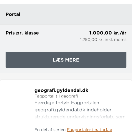
Portal
Pris pr. klasse
1.000,00 kr./år
1.250,00 kr. inkl. moms
OM
LÆS MERE
BIOLOGI.GYLDENDA
geografi.
gyldendal.
dk
Fagportal til geografi
Færdige forløb Fagportalen
geografi.gyldendal.dk indeholder
strukturerede undervisningsforløb, som
dækker hele geografiundervisningen i
En del af serien
Fagportaler i naturfag
7.-9. klasse. De elevhenvendte tekster