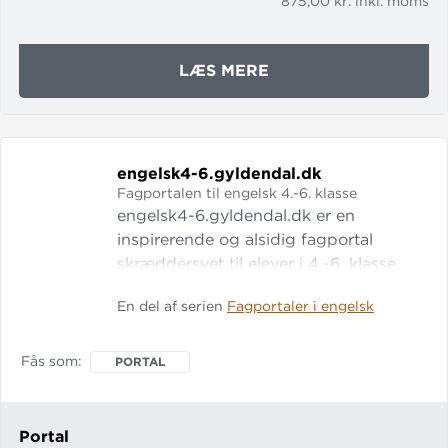
875,00 kr. inkl. moms
OM
LÆS MERE
HISTORIE3-
6.GYLDENDAL.DK
engelsk4-6.
gyldendal.
dk
Fagportalen til engelsk 4.-6. klasse
engelsk4-6.gyldendal.dk er en
inspirerende og alsidig fagportal
skræddersyet til elever i 4.-6. klasse.
Indholdet på portalen giver god
En del af serien
Fagportaler i engelsk
mulighed for at sammensætte en
varieret og motiverende undervisning,
der tager højde for elevernes
Fås som
PORTAL
forskellige faglige forudsætninger. Med
Gyldendals fagportaler får du
oplevende, undersøgende og
Portal