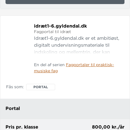
IDRÆT7-
9.GYLDENDAL.DK
idræt1-6.
gyldendal.
dk
Fagportal til idræt
Idræt1-6.gyldendal.dk er et ambitiøst,
digitalt undervisningsmateriale til
indskoling og mellemtrin, der kan
anvendes som det bærende element i
En del af serien
Fagportaler til praktisk-
idrætsundervisningen. Sigtet med
musiske fag
materialet er undervisning på fagets
præmisser – med mediets muligheder.
Tankerne bag portalen er en fleksibel
Fås som
PORTAL
struktur, hvor læreren både kan finde
færdig-didaktiserede
undervisningsforløb og selv
Portal
sammensætte forløb ud fra det
indhold, so
Pris pr. klasse
800,00 kr./år