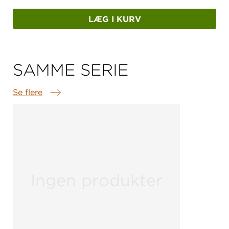
LÆG I KURV
SAMME SERIE
Se flere
Samme serie
Ingen produkter