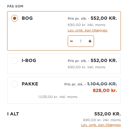
Derfor indeholder bogen emner som:
FÅS SOM
BOG
552,00 KR.
Det specialiserede voksenområde
Pris pr. stk.
-
690,00 kr. inkl. moms
Psykiatrisk sygepleje og socialpædagogiske
Lev. omk. kan tillægges
metoder
1
At være kontaktperson
Recovery og recoveryorienteret rehabilitering
I-BOG
552,00 KR.
Pris pr. stk.
-
Psykoedukation
690,00 kr. inkl. moms
Fysisk aktivitet og sansestimulering
Forebyggelse og begrænsning af tvang
PAKKE
1.104,00 KR.
Pris pr. stk.
-
Sygdomslære vedr. de mest almindelige
828,00 kr.
psykiske sygdomme og udviklingshandicap.
1.035,00 kr. inkl. moms
Denne bog er en trykt bog, men bogen findes
I ALT
552,00 KR.
også som iBog.
690,00 kr. inkl. moms
Lev. omk. kan tillægges