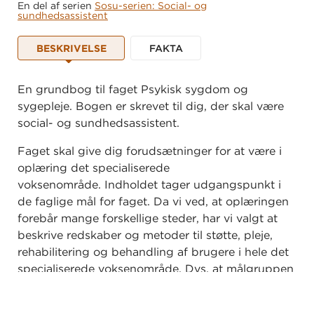
En del af serien
Sosu-serien: Social- og
sundhedsassistent
BESKRIVELSE
FAKTA
En grundbog til faget Psykisk sygdom og
sygepleje. Bogen er skrevet til dig, der skal være
social- og sundhedsassistent.
Faget skal give dig forudsætninger for at være i
oplæring det specialiserede
voksenområde. Indholdet tager udgangspunkt i
de faglige mål for faget. Da vi ved, at oplæringen
forebår mange forskellige steder, har vi valgt at
beskrive redskaber og metoder til støtte, pleje,
rehabilitering og behandling af brugere i hele det
specialiserede voksenområde. Dvs. at målgruppen
er brugere med såvel psykisk sygdom som
udviklingshandicap i både kommuner og regioner.